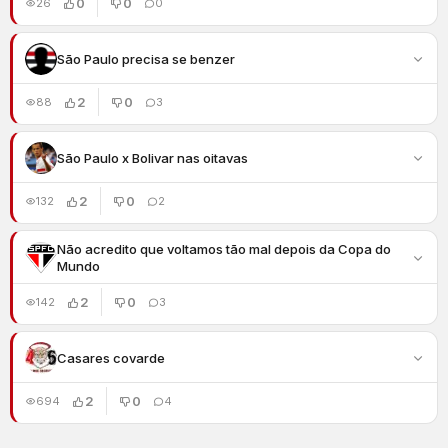
0
0
26
0
São Paulo precisa se benzer
2
0
88
3
São Paulo x Bolivar nas oitavas
2
0
132
2
Não acredito que voltamos tão mal depois da Copa do
Mundo
2
0
142
3
Casares covarde
2
0
694
4