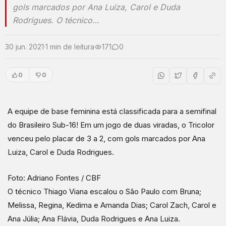
gols marcados por Ana Luiza, Carol e Duda
Rodrigues. O técnico…
30 jun. 2021
·
1 min de leitura
171
0
0
0
A equipe de base feminina está classificada para a semifinal
do Brasileiro Sub-16! Em um jogo de duas viradas, o Tricolor
venceu pelo placar de 3 a 2, com gols marcados por Ana
Luiza, Carol e Duda Rodrigues.
Foto: Adriano Fontes / CBF
O técnico Thiago Viana escalou o São Paulo com Bruna;
Melissa, Regina, Kedima e Amanda Dias; Carol Zach, Carol e
Ana Júlia; Ana Flávia, Duda Rodrigues e Ana Luiza.