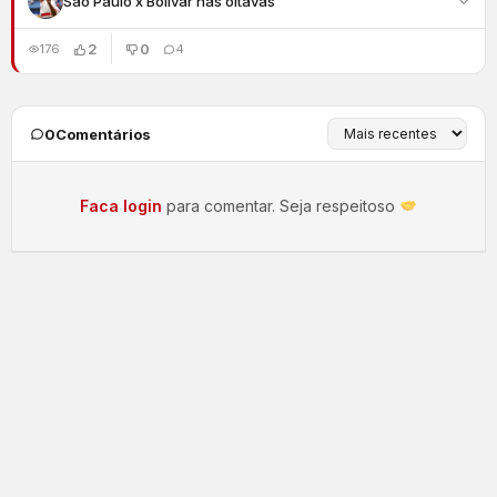
São Paulo x Bolivar nas oitavas
2
0
176
4
0
Comentários
Faca login
para comentar. Seja respeitoso