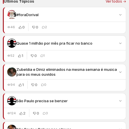
Últimos Tópicos
Ver todos →
#foraDorival
0
0
46
2
Quase 1 milhão por mês pra ficar no banco
1
0
52
1
Zubeldia e Diniz eliminados na mesma semana é musica
para os meus ouvidos
1
0
94
0
São Paulo precisa se benzer
2
0
124
3