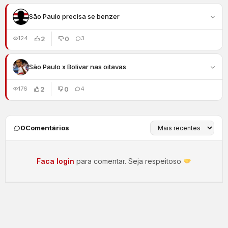
São Paulo precisa se benzer
2
0
124
3
São Paulo x Bolivar nas oitavas
2
0
176
4
0
Comentários
Faca login
para comentar. Seja respeitoso