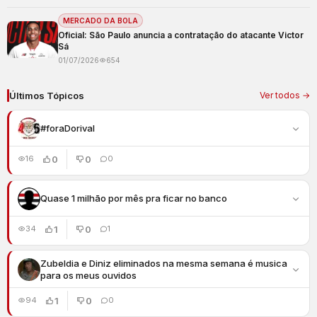
MERCADO DA BOLA
Oficial: São Paulo anuncia a contratação do atacante Victor
Sá
01/07/2026
654
Últimos Tópicos
Ver todos →
#foraDorival
0
0
16
0
Quase 1 milhão por mês pra ficar no banco
1
0
34
1
Zubeldia e Diniz eliminados na mesma semana é musica
para os meus ouvidos
1
0
94
0