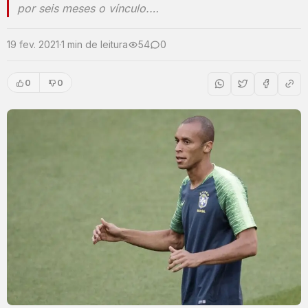
por seis meses o vínculo.…
19 fev. 2021
·
1 min de leitura
54
0
0
0