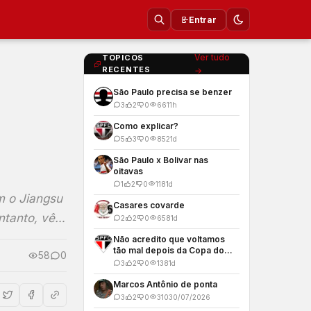
Entrar
Ver tudo
TOPICOS
RECENTES
→
São Paulo precisa se benzer
3
2
0
66
11h
Como explicar?
5
3
0
852
1d
São Paulo x Bolivar nas
oitavas
1
2
0
118
1d
m o Jiangsu
Casares covarde
entanto, vê…
2
2
0
658
1d
Não acredito que voltamos
tão mal depois da Copa do
58
0
Mundo
3
2
0
138
1d
Marcos Antônio de ponta
3
2
0
310
30/07/2026