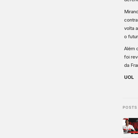
Mirand
contra
volta 
o futu
Além d
foi re
da Fra
UOL
POSTS