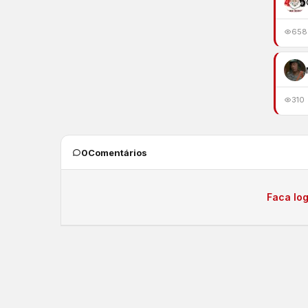
658
310
0
Comentários
Faca log