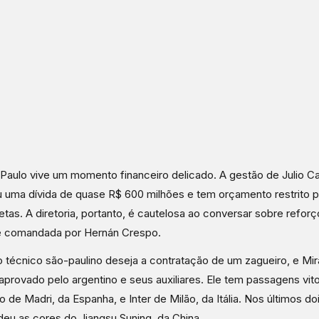
Paulo vive um momento financeiro delicado. A gestão de Julio C
 uma dívida de quase R$ 600 milhões e tem orçamento restrito p
letas. A diretoria, portanto, é cautelosa ao conversar sobre reforç
e comandada por Hernán Crespo.
 técnico são-paulino deseja a contratação de um zagueiro, e Mi
provado pelo argentino e seus auxiliares. Ele tem passagens vito
co de Madri, da Espanha, e Inter de Milão, da Itália. Nos últimos do
eu as cores do Jiangsu Suning, da China.