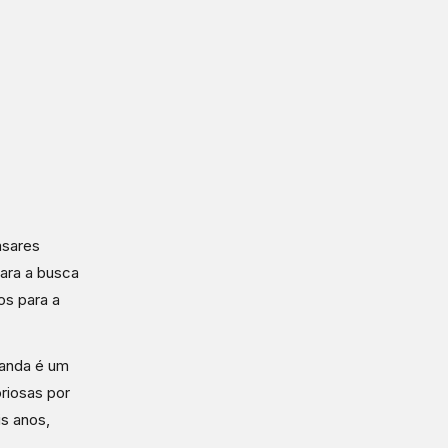
asares
ara a busca
os para a
randa é um
riosas por
is anos,