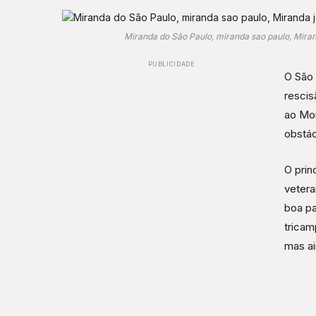
Miranda do São Paulo, miranda sao paulo, Mirand
PUBLICIDADE
O São 
rescis
ao Mor
obstác
O prin
vetera
boa pa
tricam
mas ai