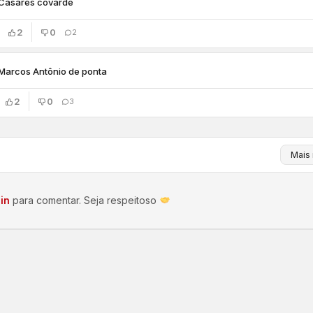
Casares covarde
2
0
2
Marcos Antônio de ponta
2
0
3
in
para comentar. Seja respeitoso