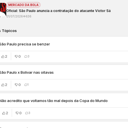
MERCADO DA BOLA
Oficial: São Paulo anuncia a contratação do atacante Victor Sá
01/07/2026
636
s Tópicos
São Paulo precisa se benzer
2
0
3
São Paulo x Bolivar nas oitavas
2
0
1
Não acredito que voltamos tão mal depois da Copa do Mundo
2
0
3