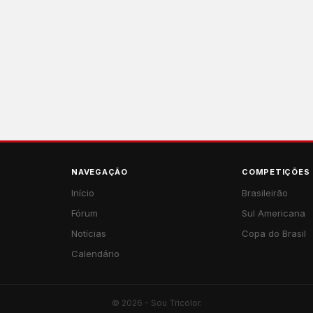
NAVEGAÇÃO
COMPETIÇÕES
Início
Brasileirão
Fórum
Sul Americana
Notícias
Copa do Brasil
Calendário
© 2026 - Sou Tricolor.