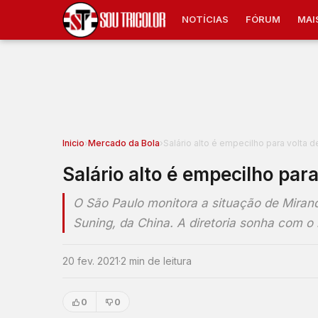
NOTÍCIAS
FÓRUM
MAI
Inicio
›
Mercado da Bola
›
Salário alto é empecilho para volta 
Salário alto é empecilho par
O São Paulo monitora a situação de Miran
Suning, da China. A diretoria sonha com o
20 fev. 2021
·
2 min de leitura
0
0