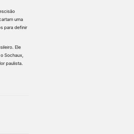
rescisão
escartam uma
s para definir
leiro. Ele
a o Sochaux,
or paulista.