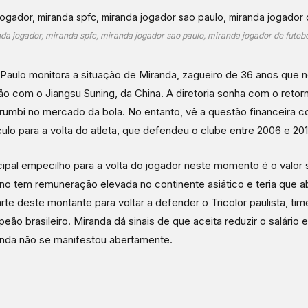
a jogador, miranda spfc, miranda jogador sao paulo, miranda jogador de futebo
Paulo monitora a situação de Miranda, zagueiro de 36 anos que 
ão com o Jiangsu Suning, da China. A diretoria sonha com o retorn
umbi no mercado da bola. No entanto, vê a questão financeira 
ulo para a volta do atleta, que defendeu o clube entre 2006 e 201
cipal empecilho para a volta do jogador neste momento é o valor sa
no tem remuneração elevada no continente asiático e teria que a
rte deste montante para voltar a defender o Tricolor paulista, ti
peão brasileiro. Miranda dá sinais de que aceita reduzir o salário
nda não se manifestou abertamente.