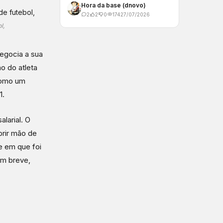
Hora da base (dnovo)
2
2
0
174
27/07/2026
l,
negocia a sua
o do atleta
como um
1.
larial. O
brir mão de
me em que foi
 em breve,