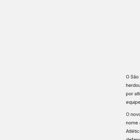
O São 
herdou
por at
equip
O novo
nome a
Atléti
defend