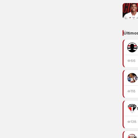
Último
66
118
138