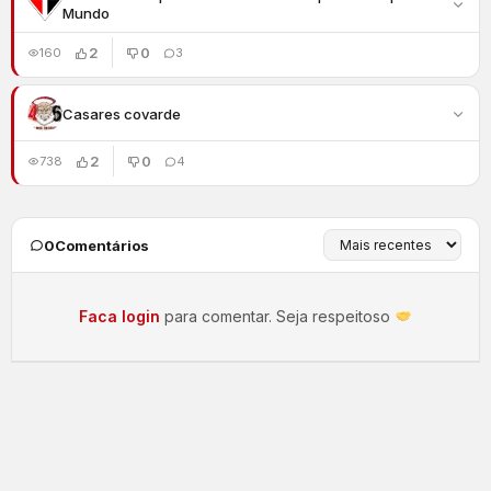
Mundo
2
0
160
3
Casares covarde
2
0
738
4
0
Comentários
Faca login
para comentar. Seja respeitoso