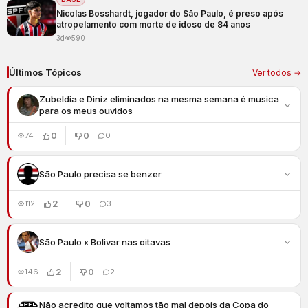
Nicolas Bosshardt, jogador do São Paulo, é preso após
atropelamento com morte de idoso de 84 anos
3d
590
Últimos Tópicos
Ver todos →
Zubeldia e Diniz eliminados na mesma semana é musica
para os meus ouvidos
0
0
74
0
São Paulo precisa se benzer
2
0
112
3
São Paulo x Bolivar nas oitavas
2
0
146
2
Não acredito que voltamos tão mal depois da Copa do