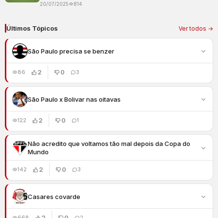
20/07/2025
814
Últimos Tópicos
Ver todos →
São Paulo precisa se benzer
2
0
86
3
São Paulo x Bolivar nas oitavas
2
0
122
1
Não acredito que voltamos tão mal depois da Copa do
Mundo
2
0
142
3
Casares covarde
2
0
668
2