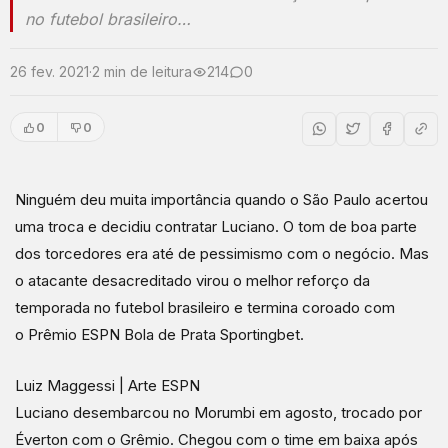
no futebol brasileiro…
26 fev. 2021
·
2 min de leitura
214
0
0
0
Ninguém deu muita importância quando o São Paulo acertou
uma troca e decidiu contratar Luciano. O tom de boa parte
dos torcedores era até de pessimismo com o negócio. Mas
o atacante desacreditado virou o melhor reforço da
temporada no futebol brasileiro e termina coroado com
o Prêmio ESPN Bola de Prata Sportingbet.
Luiz Maggessi | Arte ESPN
Luciano desembarcou no Morumbi em agosto, trocado por
Éverton com o Grêmio. Chegou com o time em baixa após