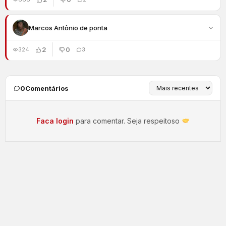
Marcos Antônio de ponta
2
0
324
3
0
Comentários
Faca login
para comentar. Seja respeitoso