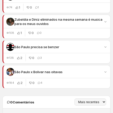
1
0
74
1
Zubeldia e Diniz eliminados na mesma semana é musica
para os meus ouvidos
1
0
108
0
São Paulo precisa se benzer
2
0
138
3
São Paulo x Bolivar nas oitavas
2
0
184
4
0
Comentários