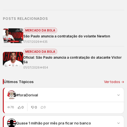
POSTS RELACIONADOS
MERCADO DA BOLA
São Paulo anuncia a contratação do volante Newton
17/07/2026
435
MERCADO DA BOLA
Oficial: São Paulo anuncia a contratação do atacante Victor
Sá
01/07/2026
654
Últimos Tópicos
Ver todos →
#foraDorival
0
0
78
3
Quase 1 milhão por mês pra ficar no banco