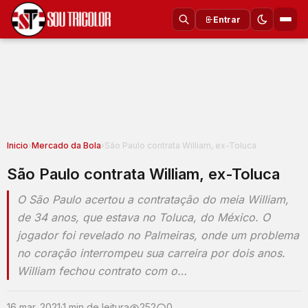
Entrar
Inicio
›
Mercado da Bola
›
São Paulo contrata William, ex-Toluca
São Paulo contrata William, ex-Toluca
O São Paulo acertou a contratação do meia William,
de 34 anos, que estava no Toluca, do México. O
jogador foi revelado no Palmeiras, onde um problema
no coração interrompeu sua carreira por dois anos.
William fechou contrato com o…
16 mar. 2021
·
1 min de leitura
252
0