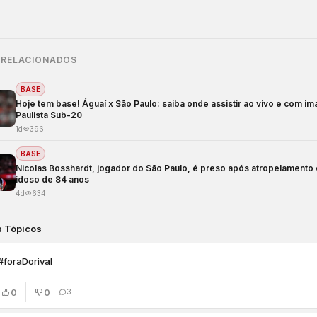
 RELACIONADOS
BASE
Hoje tem base! Águaí x São Paulo: saiba onde assistir ao vivo e com i
Paulista Sub-20
1d
396
BASE
Nicolas Bosshardt, jogador do São Paulo, é preso após atropelamento
idoso de 84 anos
4d
634
s Tópicos
#foraDorival
0
0
3