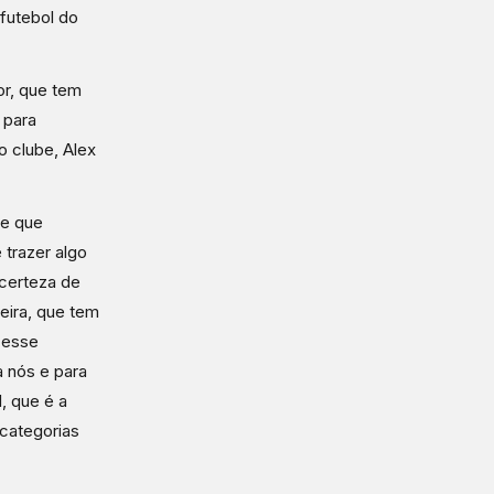
futebol do
or, que tem
 para
o clube, Alex
me que
 trazer algo
certeza de
eira, que tem
 esse
 nós e para
, que é a
 categorias