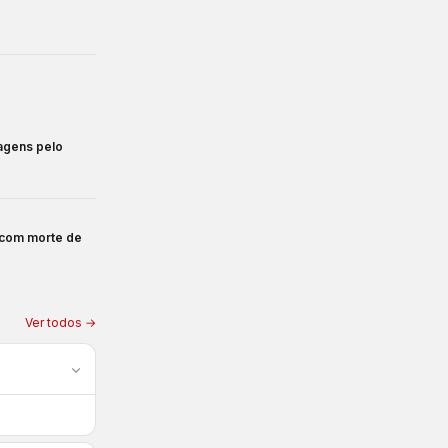
magens pelo
 com morte de
Ver todos →