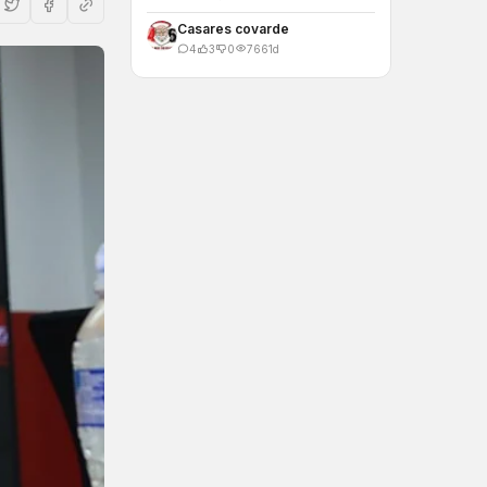
Casares covarde
4
3
0
766
1d