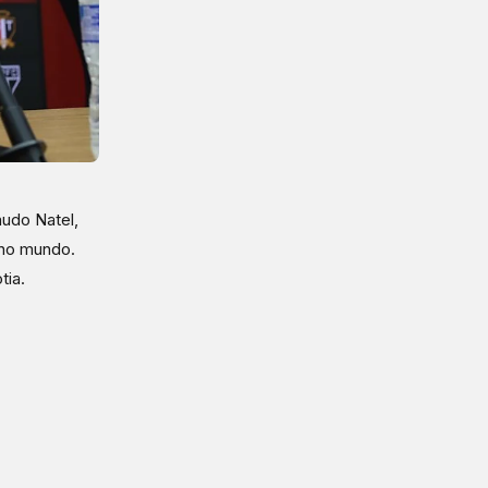
audo Natel,
 no mundo.
tia.