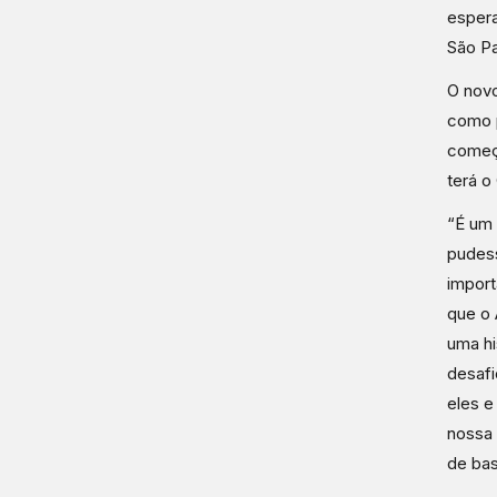
espera
São Pa
O novo
como p
começa
terá o
“É um 
pudess
import
que o 
uma hi
desafi
eles e
nossa 
de bas