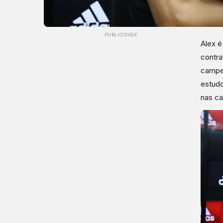
PUBLICIDADE
Alex é
contra
campeã
estudo
nas ca