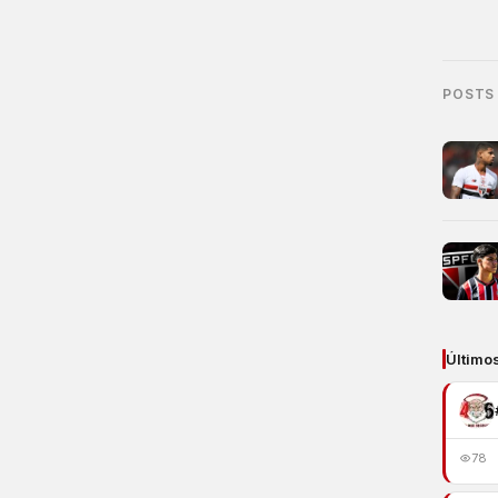
POSTS
Último
78