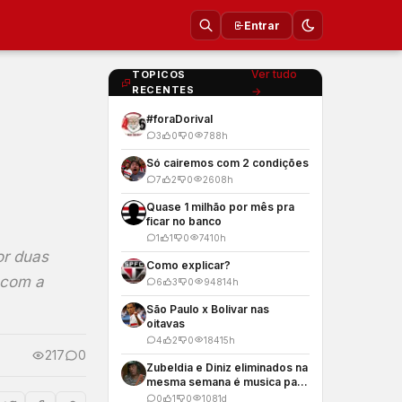
Entrar
Ver tudo
TOPICOS
RECENTES
→
#foraDorival
3
0
0
78
8h
Só cairemos com 2 condições
7
2
0
260
8h
Quase 1 milhão por mês pra
ficar no banco
1
1
0
74
10h
or duas
Como explicar?
 com a
6
3
0
948
14h
São Paulo x Bolivar nas
oitavas
4
2
0
184
15h
217
0
Zubeldia e Diniz eliminados na
mesma semana é musica para
os meus ouvidos
0
1
0
108
1d