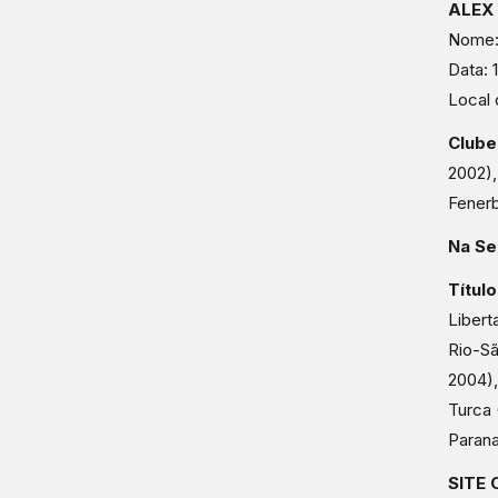
ALEX
Nome:
Data: 
Local 
Clube
2002),
Fenerb
Na Se
Títul
Libert
Rio-Sã
2004)
Turca 
Parana
SITE 