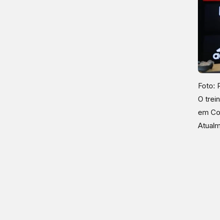
Foto: 
O trei
em Cot
Atualm