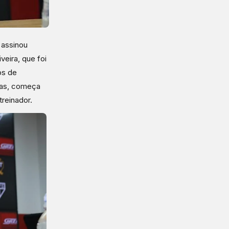
 assinou
veira, que foi
os de
has, começa
treinador.