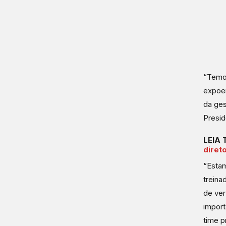
“Temos
expoen
da ges
Presid
LEIA
direto
“Estam
treina
de ver
import
time p