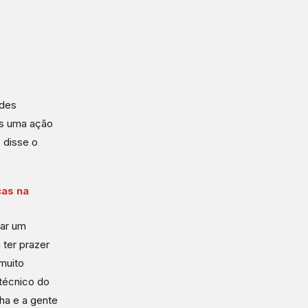
ndes
is uma ação
 disse o
as na
mar um
 ter prazer
 muito
 técnico do
ha e a gente