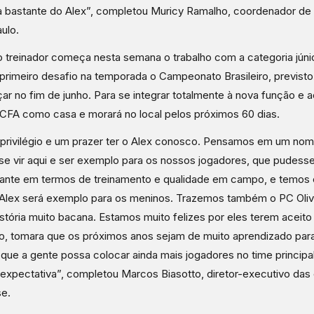
 bastante do Alex”, completou Muricy Ramalho, coordenador de 
ulo.
 treinador começa nesta semana o trabalho com a categoria júni
rimeiro desafio na temporada o Campeonato Brasileiro, previsto
r no fim de junho. Para se integrar totalmente à nova função e a
 CFA como casa e morará no local pelos próximos 60 dias.
privilégio e um prazer ter o Alex conosco. Pensamos em um no
e vir aqui e ser exemplo para os nossos jogadores, que pudesse
ante em termos de treinamento e qualidade em campo, e temos 
Alex será exemplo para os meninos. Trazemos também o PC Oliv
stória muito bacana. Estamos muito felizes por eles terem aceito
o, tomara que os próximos anos sejam de muito aprendizado para
 que a gente possa colocar ainda mais jogadores no time principal
expectativa”, completou Marcos Biasotto, diretor-executivo das
e.