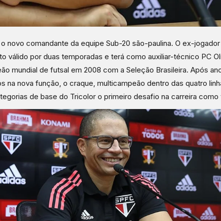
 o novo comandante da equipe Sub-20 são-paulina. O ex-jogador
to válido por duas temporadas e terá como auxiliar-técnico PC Oli
o mundial de futsal em 2008 com a Seleção Brasileira. Após an
s na nova função, o craque, multicampeão dentro das quatro lin
tegorias de base do Tricolor o primeiro desafio na carreira como 