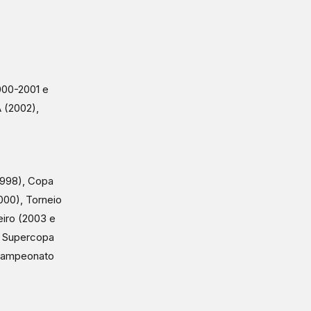
000-2001 e
 (2002),
1998), Copa
000), Torneio
iro (2003 e
, Supercopa
e Campeonato