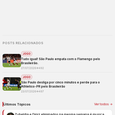
POSTS RELACIONADOS
JOGO
Tudo igual! São Paulo empata com o Flamengo pelo
Brasileirão.
27/07/2026
492
JOGO
São Paulo desliga por cinco minutos e perde para o
Athletico-PR pelo Brasileirão
23/07/2026
497
Últimos Tópicos
Ver todos →
Zubeldia e Diniz eliminados na mesma semana é musica