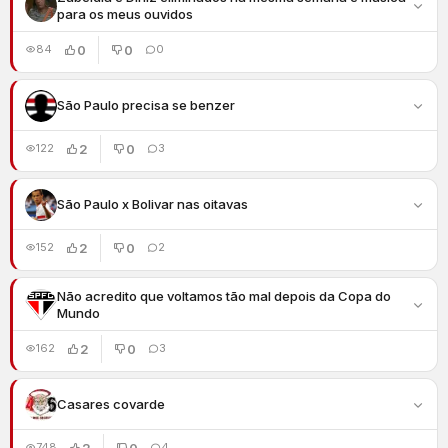
para os meus ouvidos
0
0
84
0
São Paulo precisa se benzer
2
0
122
3
São Paulo x Bolivar nas oitavas
2
0
152
2
Não acredito que voltamos tão mal depois da Copa do
Mundo
2
0
162
3
Casares covarde
2
0
748
4