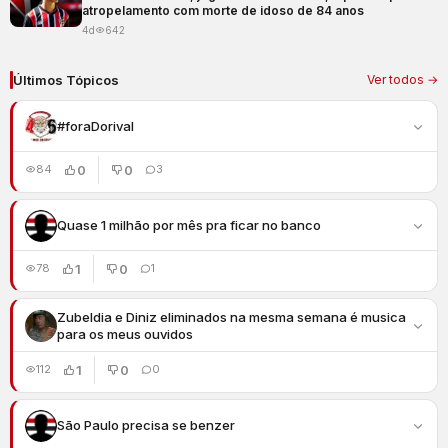
atropelamento com morte de idoso de 84 anos
4d
642
Últimos Tópicos
Ver todos →
#foraDorival
0
0
84
3
Quase 1 milhão por mês pra ficar no banco
1
0
78
1
Zubeldia e Diniz eliminados na mesma semana é musica
para os meus ouvidos
1
0
112
0
São Paulo precisa se benzer