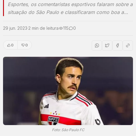
Esportes, os comentaristas esportivos falaram sobre a
situação do São Paulo e classificaram como boa a…
29 jun. 2023
·
2 min de leitura
115
0
0
0
Foto: São Paulo FC