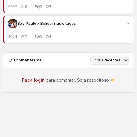
2
0
140
3
São Paulo x Bolivar nas oitavas
2
0
184
4
0
Comentários
Faca login
para comentar. Seja respeitoso