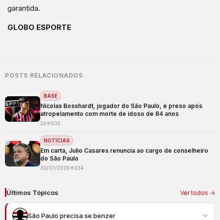
garantida.
GLOBO ESPORTE
POSTS RELACIONADOS
BASE
Nicolas Bosshardt, jogador do São Paulo, é preso após
atropelamento com morte de idoso de 84 anos
2d
502
NOTÍCIAS
Em carta, Julio Casares renuncia ao cargo de conselheiro
do São Paulo
30/07/2026
334
Últimos Tópicos
Ver todos →
São Paulo precisa se benzer