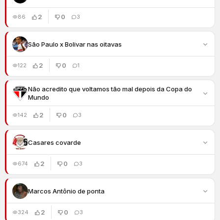
2
0
86
3
São Paulo x Bolivar nas oitavas
2
0
122
1
Não acredito que voltamos tão mal depois da Copa do
Mundo
2
0
142
3
Casares covarde
2
0
674
3
Marcos Antônio de ponta
2
0
324
3