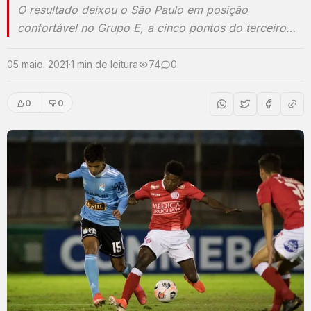
O resultado deixou o São Paulo em posição
confortável no Grupo E, a cinco pontos do terceiro…
05 maio. 2021
·
1 min de leitura
74
0
0
0