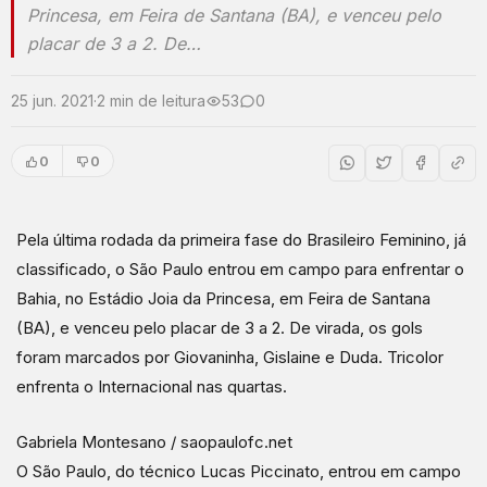
Princesa, em Feira de Santana (BA), e venceu pelo
placar de 3 a 2. De…
25 jun. 2021
·
2 min de leitura
53
0
0
0
Pela última rodada da primeira fase do Brasileiro Feminino, já
classificado, o São Paulo entrou em campo para enfrentar o
Bahia, no Estádio Joia da Princesa, em Feira de Santana
(BA), e venceu pelo placar de 3 a 2. De virada, os gols
foram marcados por Giovaninha, Gislaine e Duda. Tricolor
enfrenta o Internacional nas quartas.
Gabriela Montesano / saopaulofc.net
O São Paulo, do técnico Lucas Piccinato, entrou em campo