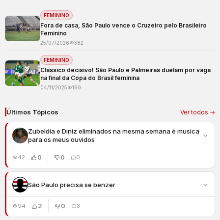
FEMININO
Fora de casa, São Paulo vence o Cruzeiro pelo Brasileiro
Feminino
25/07/2026
382
FEMININO
Clássico decisivo! São Paulo e Palmeiras duelam por vaga
na final da Copa do Brasil feminina
04/11/2025
160
Últimos Tópicos
Ver todos →
Zubeldia e Diniz eliminados na mesma semana é musica
para os meus ouvidos
0
0
42
0
São Paulo precisa se benzer
2
0
94
3