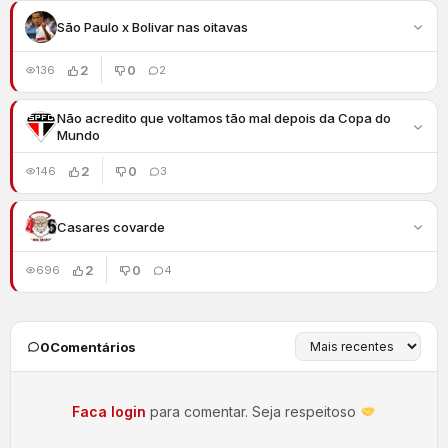
São Paulo x Bolivar nas oitavas
2
0
136
2
Não acredito que voltamos tão mal depois da Copa do
Mundo
2
0
146
3
Casares covarde
2
0
696
4
0
Comentários
Faca login
para comentar. Seja respeitoso