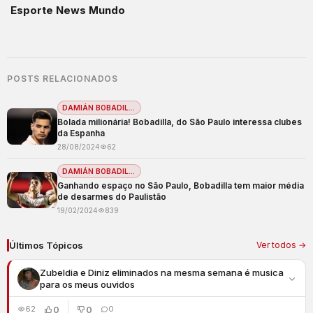
Esporte News Mundo
POSTS RELACIONADOS
DAMIÁN BOBADILLA
Bolada milionária! Bobadilla, do São Paulo interessa clubes
da Espanha
28/08/2024
62
DAMIÁN BOBADILLA
Ganhando espaço no São Paulo, Bobadilla tem maior média
de desarmes do Paulistão
19/02/2024
839
Últimos Tópicos
Ver todos →
Zubeldia e Diniz eliminados na mesma semana é musica
para os meus ouvidos
0
0
62
0