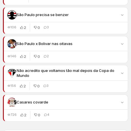
São Paulo precisa se benzer
2
0
106
3
São Paulo x Bolivar nas oitavas
2
0
146
2
Não acredito que voltamos tão mal depois da Copa do
Mundo
2
0
156
3
Casares covarde
2
0
726
4