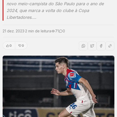
novo meio-campista do São Paulo para o ano de
2024, que marca a volta do clube à Copa
Libertadores.…
21 dez. 2023
·
2 min de leitura
71
0
0
0