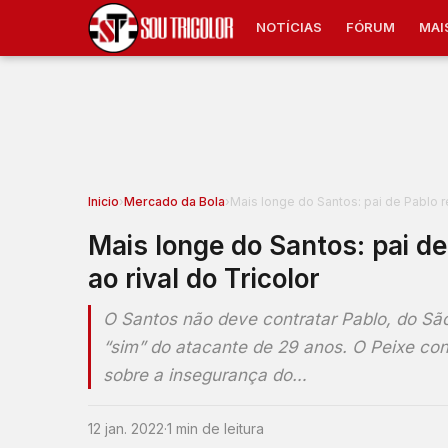
NOTÍCIAS
FÓRUM
MAI
Inicio
›
Mercado da Bola
›
Mais longe do Santos: pai de Pablo re
Mais longe do Santos: pai de
ao rival do Tricolor
O Santos não deve contratar Pablo, do S
“sim” do atacante de 29 anos. O Peixe conv
sobre a insegurança do…
12 jan. 2022
·
1 min de leitura