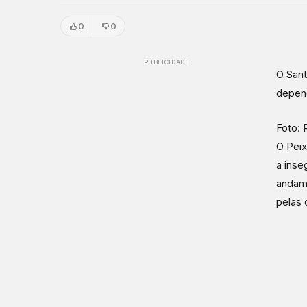
0
0
PUBLICIDADE
O Sant
depend
Foto: 
O Peix
a inse
andame
pelas 