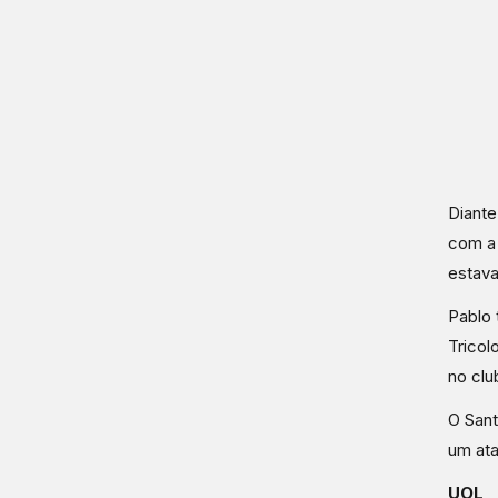
Diante
com a 
estava
Pablo 
Tricol
no clu
O Sant
um ata
UOL