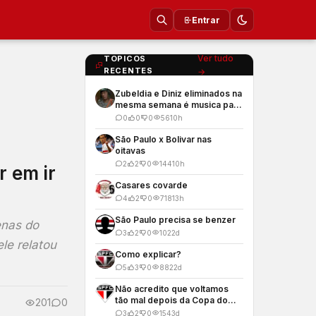
Entrar
Ver tudo
TOPICOS
RECENTES
→
Zubeldia e Diniz eliminados na
mesma semana é musica para
os meus ouvidos
0
0
0
56
10h
São Paulo x Bolivar nas
oitavas
2
2
0
144
10h
r em ir
Casares covarde
4
2
0
718
13h
São Paulo precisa se benzer
enas do
3
2
0
102
2d
le relatou
Como explicar?
5
3
0
882
2d
Não acredito que voltamos
tão mal depois da Copa do
201
0
Mundo
3
2
0
154
3d