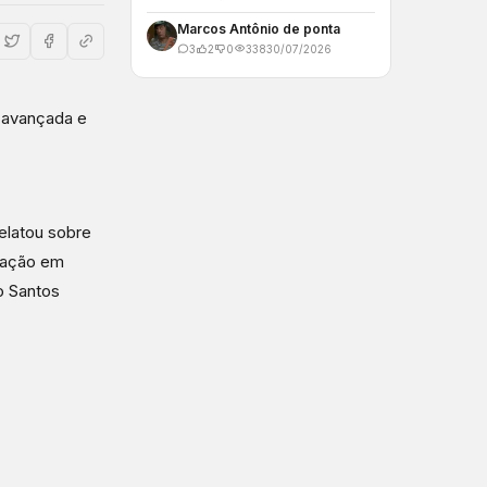
Marcos Antônio de ponta
3
2
0
338
30/07/2026
a avançada e
relatou sobre
ciação em
o Santos