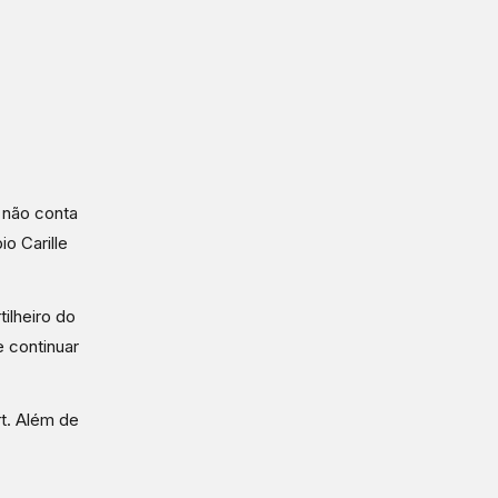
 não conta
o Carille
ilheiro do
 continuar
t. Além de
.