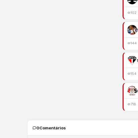
102
144
154
718
0
Comentários