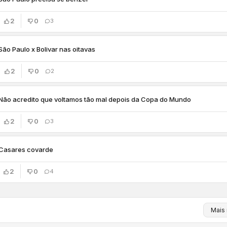
2
0
3
São Paulo x Bolivar nas oitavas
2
0
2
Não acredito que voltamos tão mal depois da Copa do Mundo
2
0
3
Casares covarde
2
0
4