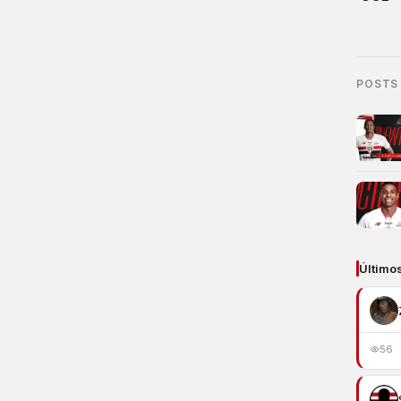
POSTS
Último
56