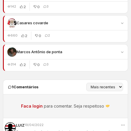
2
0
142
3
Casares covarde
2
0
660
2
Marcos Antônio de ponta
2
0
314
3
1
Comentários
Faca login
para comentar. Seja respeitoso
LUIZ
19/04/2022