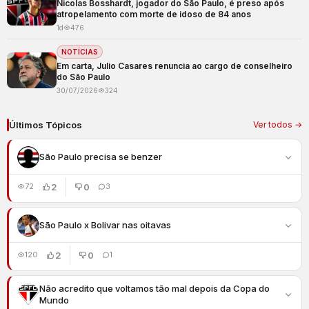
Nicolas Bosshardt, jogador do São Paulo, é preso após
atropelamento com morte de idoso de 84 anos
1d
476
NOTÍCIAS
Em carta, Julio Casares renuncia ao cargo de conselheiro
do São Paulo
30/07/2026
324
Últimos Tópicos
Ver todos →
São Paulo precisa se benzer
2
0
72
3
São Paulo x Bolivar nas oitavas
2
0
120
1
Não acredito que voltamos tão mal depois da Copa do
Mundo