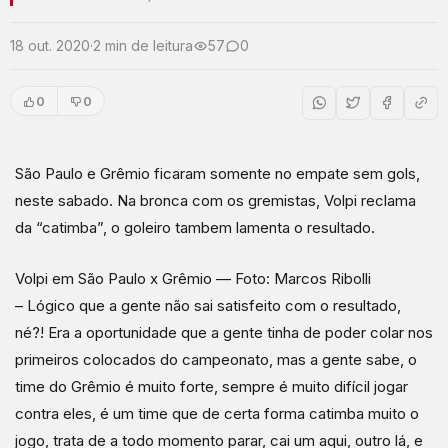
18 out. 2020
·
2 min de leitura
57
0
0
0
São Paulo e Grêmio ficaram somente no empate sem gols,
neste sabado. Na bronca com os gremistas, Volpi reclama
da “catimba”, o goleiro tambem lamenta o resultado.
Volpi em São Paulo x Grêmio — Foto: Marcos Ribolli
– Lógico que a gente não sai satisfeito com o resultado,
né?! Era a oportunidade que a gente tinha de poder colar nos
primeiros colocados do campeonato, mas a gente sabe, o
time do Grêmio é muito forte, sempre é muito difícil jogar
contra eles, é um time que de certa forma catimba muito o
jogo, trata de a todo momento parar, cai um aqui, outro lá, e