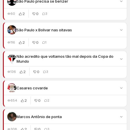
São Paulo precisa se benzer
2
0
60
3
São Paulo x Bolivar nas oitavas
2
0
116
1
Não acredito que voltamos tão mal depois da Copa do
Mundo
2
0
136
3
Casares covarde
2
0
654
2
Marcos Antônio de ponta
2
0
308
3