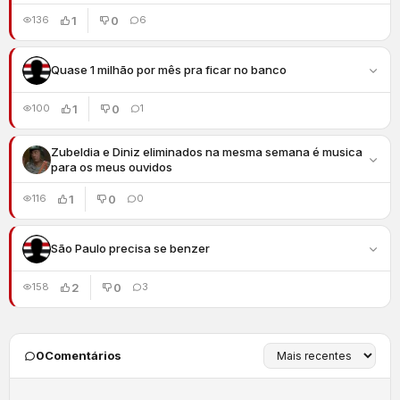
1
0
136
6
Quase 1 milhão por mês pra ficar no banco
1
0
100
1
Zubeldia e Diniz eliminados na mesma semana é musica
para os meus ouvidos
1
0
116
0
São Paulo precisa se benzer
2
0
158
3
0
Comentários