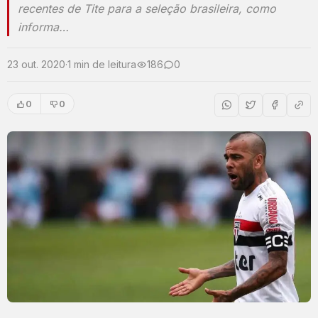
recentes de Tite para a seleção brasileira, como
informa…
23 out. 2020
·
1 min de leitura
186
0
0
0