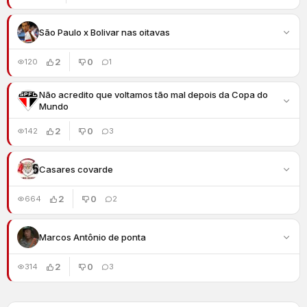
São Paulo x Bolivar nas oitavas
2
0
120
1
Não acredito que voltamos tão mal depois da Copa do
Mundo
2
0
142
3
Casares covarde
2
0
664
2
Marcos Antônio de ponta
2
0
314
3