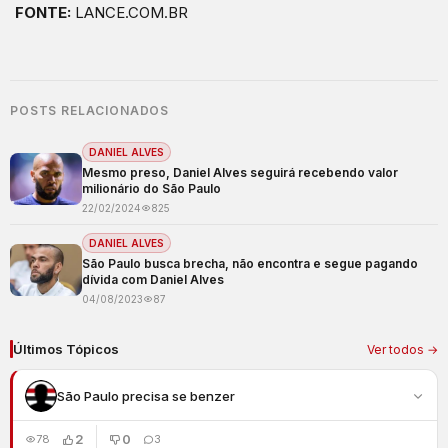
FONTE:
LANCE.COM.BR
POSTS RELACIONADOS
DANIEL ALVES
Mesmo preso, Daniel Alves seguirá recebendo valor
milionário do São Paulo
22/02/2024
825
DANIEL ALVES
São Paulo busca brecha, não encontra e segue pagando
dívida com Daniel Alves
04/08/2023
87
Últimos Tópicos
Ver todos →
São Paulo precisa se benzer
2
0
78
3