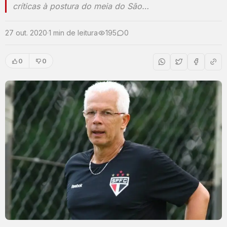
críticas à postura do meia do São…
27 out. 2020
·
1 min de leitura
195
0
0
0