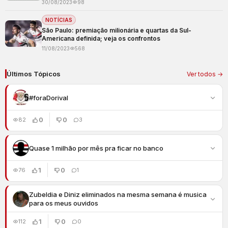
30/08/2023
98
NOTÍCIAS
São Paulo: premiação milionária e quartas da Sul-
Americana definida; veja os confrontos
11/08/2023
568
Últimos Tópicos
Ver todos →
#foraDorival
0
0
82
3
Quase 1 milhão por mês pra ficar no banco
1
0
76
1
Zubeldia e Diniz eliminados na mesma semana é musica
para os meus ouvidos
1
0
112
0