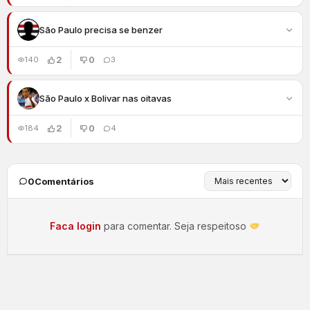
São Paulo precisa se benzer
2
0
140
3
São Paulo x Bolivar nas oitavas
2
0
184
4
0
Comentários
Faca login
para comentar. Seja respeitoso