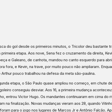
ca do gol desde os primeiros minutos, o Tricolor deu bastante t
na primeira etapa. Aos nove, Sena fez o cruzamento da direita, Ke
eça e Galeano, de canhota, mandou no canto esquerdo para abrir
pra fora, e Kevin, na trave, por muito pouco não ampliaram. Enqua
o Arthur pouco trabalhou na defesa da meta são-paulina.
unda etapa, o São Paulo quase ampliou no começo, em chute de
goleiro conseguiu desviar. Aos 16, a primeira mudança aconteceu:
ho, entrou Victor Hugo. Os mandantes continuaram em cima do ri
m na finalização. Novas mudanças vieram aos 28, quando Vitinho
foram para o jogo nos lugares de Marcos Jr e Antônio Falcão. A