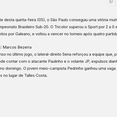
te desta quinta-feira (05), o São Paulo conseguiu uma vitória mui
peonato Brasileiro Sub-20. O Tricolor superou o Sport por 2 a 0 
eitos por Galeano, e voltou a vencer no torneio após quatro partid
: Marcos Bezerra
so no último jogo, o lateral-direito Sena reforçou a equipe que, p
de contar com o atacante Paulinho e o volante JP, expulsos dian
imo domingo. O jovem meio-campista Pedrinho ganhou uma vaga 
res no lugar de Talles Costa.