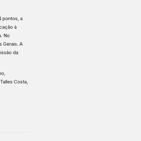
4 pontos, a
icação à
a. No
 Gerais. A
missão da
ho,
Talles Costa,