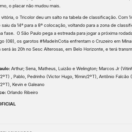
mo, o placar não mudou mais.
vitória, o Tricolor deu um salto na tabela de classificação. Com 1
 saiu da 14ª para a 8ª colocação, voltando para a zona de classif
a fase. O São Paulo pega a estreada para jogar a próxima rodad
o (08), os garotos #MadeInCotia enfrentam o Cruzeiro em Minas
a será às 20h no Sesc Alterosas, em Belo Horizonte, e terá trans
.
aulo:
Arthur; Sena, Matheus, Luizão e Welington; Marcos Jr (Vitin
2ºT) , Pablo, Pedrinho (Victor Hugo, 16min/2ºT), Antônio Falcão (
2ºT), Kevin e Galeano
co:
Orlando Ribeiro
OFICIAL