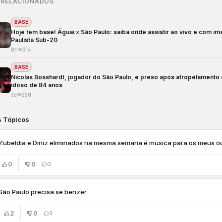
 RELACIONADOS
BASE
Hoje tem base! Águaí x São Paulo: saiba onde assistir ao vivo e com i
Paulista Sub-20
8h
314
BASE
Nicolas Bosshardt, jogador do São Paulo, é preso após atropelamento
idoso de 84 anos
3d
558
s Tópicos
Zubeldia e Diniz eliminados na mesma semana é musica para os meus o
0
0
0
São Paulo precisa se benzer
2
0
3