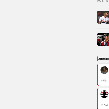
POSTS
Último
56
102