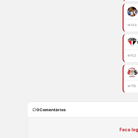
144
152
718
0
Comentários
Faca log