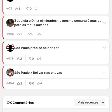
1
0
74
1
Zubeldia e Diniz eliminados na mesma semana é musica
para os meus ouvidos
1
0
108
0
São Paulo precisa se benzer
2
0
138
3
São Paulo x Bolivar nas oitavas
2
0
184
4
0
Comentários