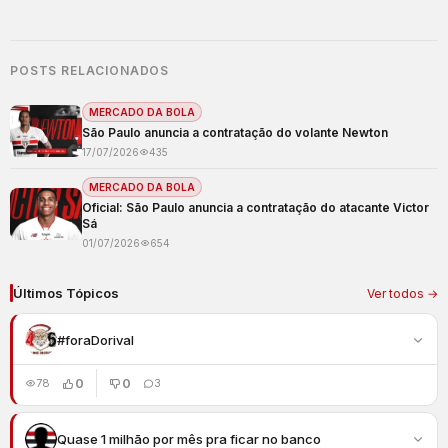
POSTS RELACIONADOS
MERCADO DA BOLA
São Paulo anuncia a contratação do volante Newton
17/07/2026
435
MERCADO DA BOLA
Oficial: São Paulo anuncia a contratação do atacante Victor
Sá
01/07/2026
654
Últimos Tópicos
Ver todos →
#foraDorival
0
0
78
3
Quase 1 milhão por mês pra ficar no banco