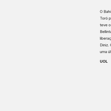
O Bahi
Toró p
teve 
Bellin
libera
Diniz.
uma úl
UOL