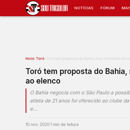
NOTÍCIAS
FÓRUM
MAI
Inicio
›
Toró
›
Toró tem proposta do Bahia, mas comissão técnic
Toró tem proposta do Bahia, 
ao elenco
O Bahia negocia com o São Paulo a possib
atleta de 21 anos foi oferecido ao clube
e…
10 nov. 2020
·
1 min de leitura