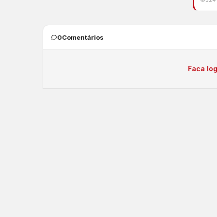
0
Comentários
Faca log