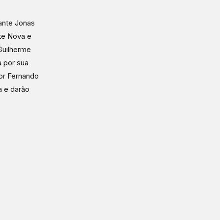
ante Jonas
nte Nova e
Guilherme
a por sua
por Fernando
a e darão