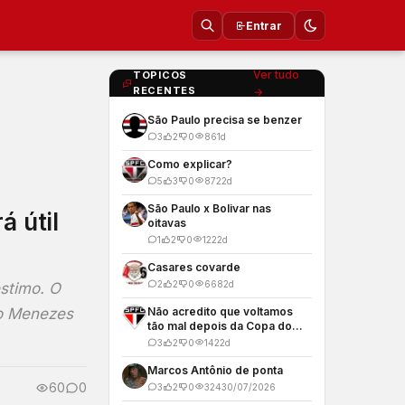
Entrar
Ver tudo
TOPICOS
RECENTES
→
São Paulo precisa se benzer
3
2
0
86
1d
Como explicar?
5
3
0
872
2d
São Paulo x Bolivar nas
á útil
oitavas
1
2
0
122
2d
Casares covarde
2
2
0
668
2d
stimo. O
no Menezes
Não acredito que voltamos
tão mal depois da Copa do
Mundo
3
2
0
142
2d
Marcos Antônio de ponta
60
0
3
2
0
324
30/07/2026