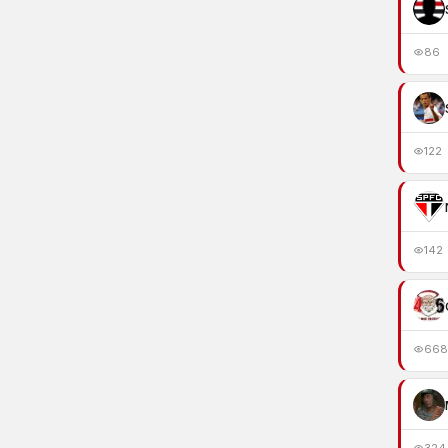
86
122
142
668
324