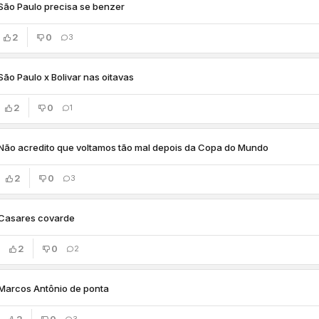
São Paulo precisa se benzer
2
0
3
São Paulo x Bolivar nas oitavas
2
0
1
Não acredito que voltamos tão mal depois da Copa do Mundo
2
0
3
Casares covarde
2
0
2
Marcos Antônio de ponta
3