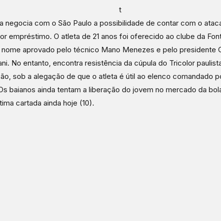
t
a negocia com o São Paulo a possibilidade de contar com o atac
or empréstimo. O atleta de 21 anos foi oferecido ao clube da Fo
o nome aprovado pelo técnico Mano Menezes e pelo presidente 
tani. No entanto, encontra resistência da cúpula do Tricolor paulist
ção, sob a alegação de que o atleta é útil ao elenco comandado 
 Os baianos ainda tentam a liberação do jovem no mercado da bol
tima cartada ainda hoje (10).