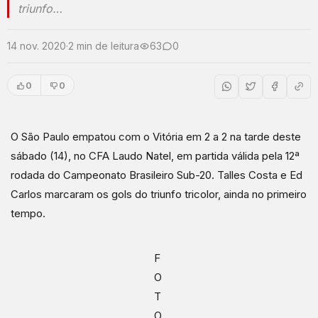
triunfo…
14 nov. 2020
·
2 min de leitura
63
0
0
0
O São Paulo empatou com o Vitória em 2 a 2 na tarde deste
sábado (14), no CFA Laudo Natel, em partida válida pela 12ª
rodada do Campeonato Brasileiro Sub-20. Talles Costa e Ed
Carlos marcaram os gols do triunfo tricolor, ainda no primeiro
tempo.
F
O
T
O