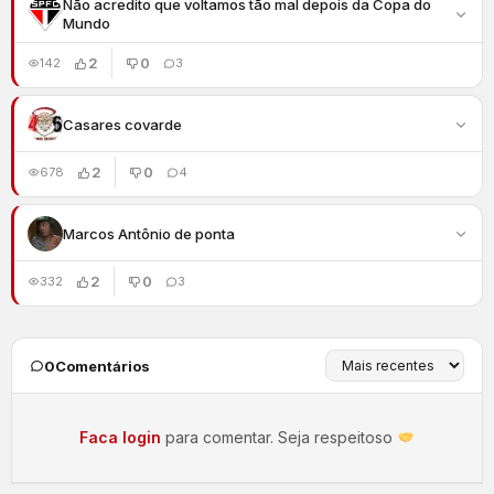
Não acredito que voltamos tão mal depois da Copa do
Mundo
2
0
142
3
Casares covarde
2
0
678
4
Marcos Antônio de ponta
2
0
332
3
0
Comentários
Faca login
para comentar. Seja respeitoso