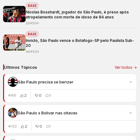
BASE
Nicolas Bosshardt, jogador do São Paulo, é preso após
atropelamento com morte de idoso de 84 anos
2d
504
BASE
Invicto, São Paulo vence o Botafogo-SP pelo Paulista Sub-
20
6d
504
Últimos Tópicos
Ver todos →
São Paulo precisa se benzer
2
0
86
3
São Paulo x Bolivar nas oitavas
2
0
122
1