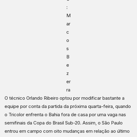
:
M
ar
c
o
s
B
e
z
er
ra
O técnico Orlando Ribeiro optou por modificar bastante a
equipe por conta da partida da próxima quarta-feira, quando
o Tricolor enfrenta o Bahia fora de casa por uma vaga nas
semifinais da Copa do Brasil Sub-20. Assim, o São Paulo
entrou em campo com oito mudanças em relação ao último