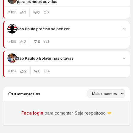
para os meus ouvidos
1
0
108
0
São Paulo precisa se benzer
2
0
138
3
São Paulo x Bolivar nas oitavas
2
0
184
4
0
Comentários
Faca login
para comentar. Seja respeitoso