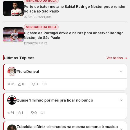
MERCADO DA BOLA
Perto de bater meta no Bahia! Rodrigo Nestor pode render
bolada ao São Paulo
02/05/2025
1,005
MERCADO DA BOLA
Gigante de Portugal envia olheiros para observar Rodrigo
Nestor, do São Paulo
13/06/2024
72
Últimos Tópicos
Ver todos →
#foraDorival
0
0
78
3
Quase 1 milhão por mês pra ficar no banco
1
0
74
1
Zubeldia e Diniz eliminados na mesma semana é musica