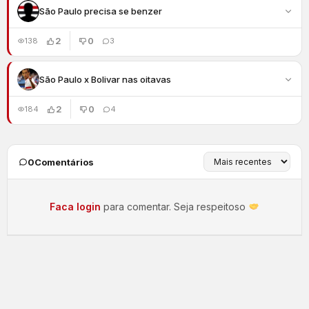
São Paulo precisa se benzer
2
0
138
3
São Paulo x Bolivar nas oitavas
2
0
184
4
0
Comentários
Faca login
para comentar. Seja respeitoso