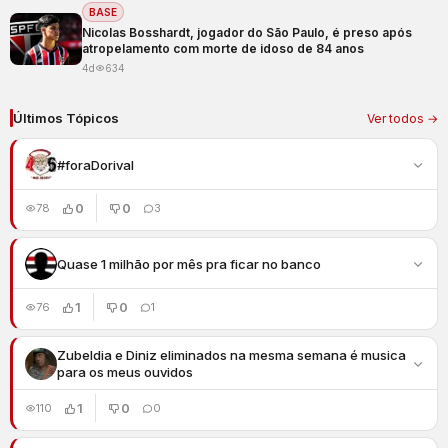
BASE
Nicolas Bosshardt, jogador do São Paulo, é preso após
atropelamento com morte de idoso de 84 anos
4d
634
Últimos Tópicos
Ver todos →
#foraDorival
0
0
78
3
Quase 1 milhão por mês pra ficar no banco
1
0
76
1
Zubeldia e Diniz eliminados na mesma semana é musica
para os meus ouvidos
1
0
110
0