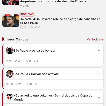
atropelamento com morte de idoso de 84 anos
2d
482
NOTÍCIAS
Em carta, Julio Casares renuncia ao cargo de conselheiro
do São Paulo
30/07/2026
330
Últimos Tópicos
Ver todos →
São Paulo precisa se benzer
2
0
78
3
São Paulo x Bolivar nas oitavas
2
0
120
1
Não acredito que voltamos tão mal depois da Copa do
Mundo