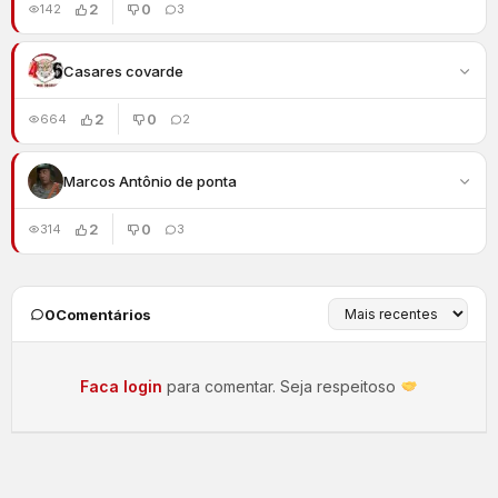
2
0
142
3
Casares covarde
2
0
664
2
Marcos Antônio de ponta
2
0
314
3
0
Comentários
Faca login
para comentar. Seja respeitoso