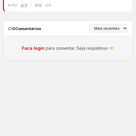
2
0
752
4
0
Comentários
Faca login
para comentar. Seja respeitoso