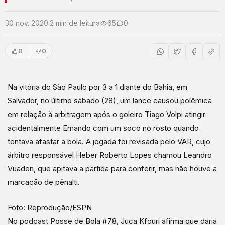
30 nov. 2020
·
2 min de leitura
65
0
0
0
Na vitória do São Paulo por 3 a 1 diante do Bahia, em
Salvador, no último sábado (28), um lance causou polêmica
em relação à arbitragem após o goleiro Tiago Volpi atingir
acidentalmente Ernando com um soco no rosto quando
tentava afastar a bola. A jogada foi revisada pelo VAR, cujo
árbitro responsável Heber Roberto Lopes chamou Leandro
Vuaden, que apitava a partida para conferir, mas não houve a
marcação de pênalti.
Foto: Reprodução/ESPN
No podcast Posse de Bola #78, Juca Kfouri afirma que daria