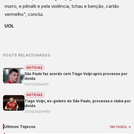
murro, e pênalti e pela violência, tchau e benção, cartão
vermelho”, conclui.
UOL
POSTS RELACIONADOS
NOTÍCIAS
São Paulo faz acordo com Tiago Volpi após processo por
dívida
11/07/2023
271
NOTÍCIAS
Tiago Volpi, ex-goleiro do São Paulo, processa o clube por
dívida
27/06/2023
150
Últimos Tópicos
Ver todos →