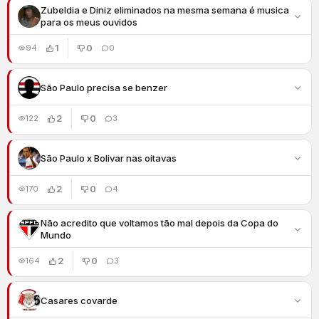
Zubeldia e Diniz eliminados na mesma semana é musica
para os meus ouvidos
1
0
94
0
São Paulo precisa se benzer
2
0
122
3
São Paulo x Bolivar nas oitavas
2
0
170
4
Não acredito que voltamos tão mal depois da Copa do
Mundo
2
0
164
3
Casares covarde