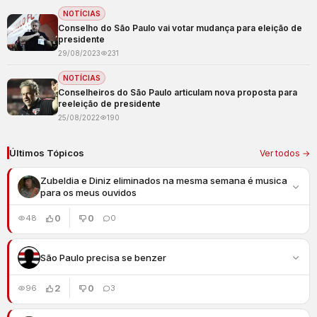
NOTÍCIAS
Conselho do São Paulo vai votar mudança para eleição de
presidente
29/08/2023
231
NOTÍCIAS
Conselheiros do São Paulo articulam nova proposta para
reeleição de presidente
25/08/2022
190
Últimos Tópicos
Ver todos →
Zubeldia e Diniz eliminados na mesma semana é musica
para os meus ouvidos
0
0
48
0
São Paulo precisa se benzer
2
0
96
3