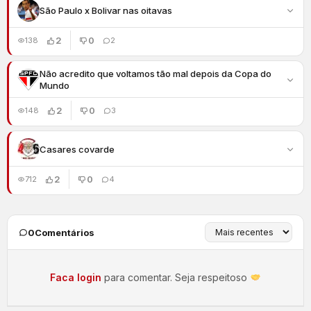
São Paulo x Bolivar nas oitavas
2
0
138
2
Não acredito que voltamos tão mal depois da Copa do
Mundo
2
0
148
3
Casares covarde
2
0
712
4
0
Comentários
Faca login
para comentar. Seja respeitoso