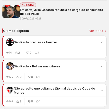
NOTÍCIAS
Em carta, Julio Casares renuncia ao cargo de conselheiro
do São Paulo
30/07/2026
328
Últimos Tópicos
Ver todos →
São Paulo precisa se benzer
2
0
74
3
São Paulo x Bolivar nas oitavas
2
0
120
1
Não acredito que voltamos tão mal depois da Copa do
Mundo
2
0
142
3