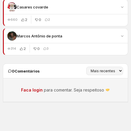
Casares covarde
2
0
660
2
Marcos Antônio de ponta
2
0
314
3
0
Comentários
Faca login
para comentar. Seja respeitoso