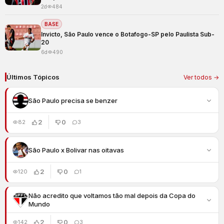
2d
484
BASE
Invicto, São Paulo vence o Botafogo-SP pelo Paulista Sub-
20
6d
490
Últimos Tópicos
Ver todos →
São Paulo precisa se benzer
2
0
82
3
São Paulo x Bolivar nas oitavas
2
0
120
1
Não acredito que voltamos tão mal depois da Copa do
Mundo
2
0
142
3