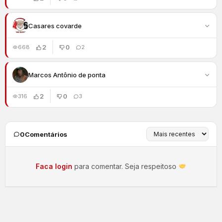
Casares covarde
2
0
668
2
Marcos Antônio de ponta
2
0
316
3
0
Comentários
Faca login
para comentar. Seja respeitoso