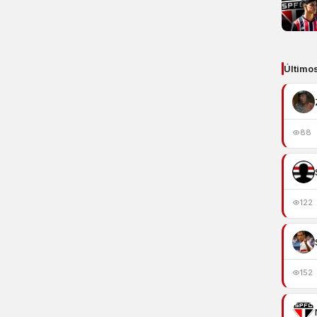
Último
88
122
152