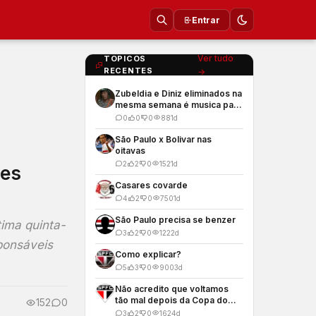
Entrar
Ver tudo
TOPICOS
RECENTES
→
Zubeldia e Diniz eliminados na
mesma semana é musica para
os meus ouvidos
0
0
0
88
1d
São Paulo x Bolivar nas
oitavas
2
2
0
152
1d
res
Casares covarde
4
2
0
750
1d
São Paulo precisa se benzer
tima quinta-
3
2
0
122
2d
ponsáveis
Como explicar?
5
3
0
900
3d
Não acredito que voltamos
tão mal depois da Copa do
152
0
Mundo
3
2
0
162
4d