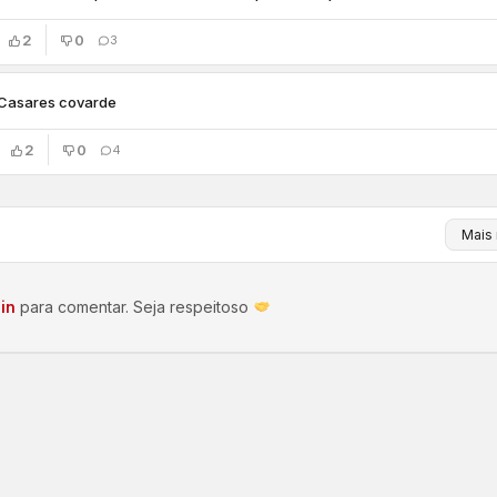
2
0
3
Casares covarde
2
0
4
in
para comentar. Seja respeitoso