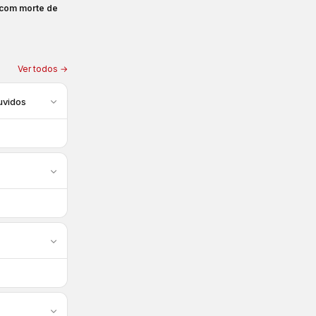
 com morte de
Ver todos →
uvidos