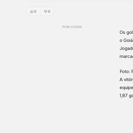
0
0
PUBLICIDADE
Os gol
o Goiá
Jogado
marca
Foto: 
A vitó
equipe
1,87 go