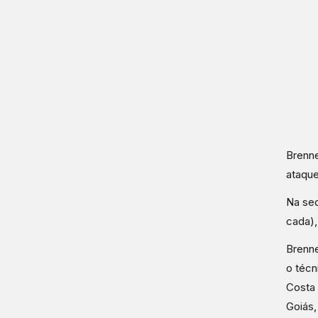
Brenne
ataque
Na seq
cada),
Brenne
o técn
Costa 
Goiás,