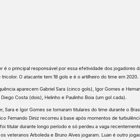
r é o principal responsável por essa efetividade dos jogadores 
 tricolor. O atacante tem 18 gols e é o artilheiro do time em 2020.
uência aparecem Gabriel Sara (cinco gols), Igor Gomes e Hernan
 Diego Costa (dois), Helinho e Paulinho Boia (um gol cada).
r, Sara e Igor Gomes se tornaram titulares do time durante o Bras
ico Fernando Diniz recorreu à base após momentos de turbulênci
foi titular durante longo período e só perdeu a vaga recentement
 os veteranos Arboleda e Bruno Alves jogaram. Luan é outro jog