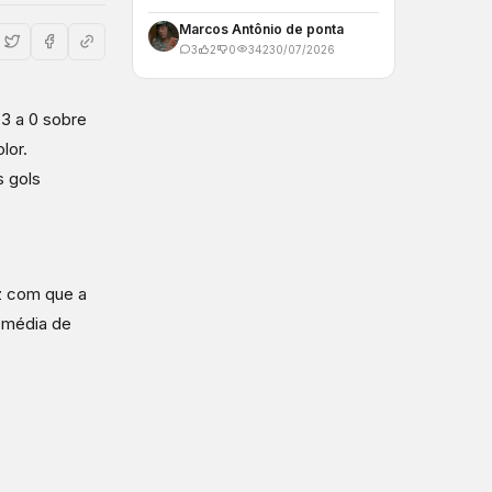
Marcos Antônio de ponta
3
2
0
342
30/07/2026
 3 a 0 sobre
lor.
 gols
ez com que a
 média de