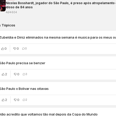
Nicolas Bosshardt, jogador do São Paulo, é preso após atropelamento
idoso de 84 anos
4d
604
s Tópicos
Zubeldia e Diniz eliminados na mesma semana é musica para os meus o
0
0
0
São Paulo precisa se benzer
2
0
3
São Paulo x Bolivar nas oitavas
2
0
2
Não acredito que voltamos tão mal depois da Copa do Mundo