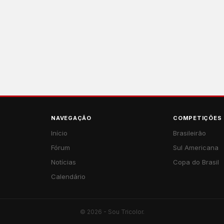
NAVEGAÇÃO
COMPETIÇÕES
Início
Brasileirão
Fórum
Sul Americana
Notícias
Copa do Brasil
Calendário
© 2026 - Sou Tricolor.