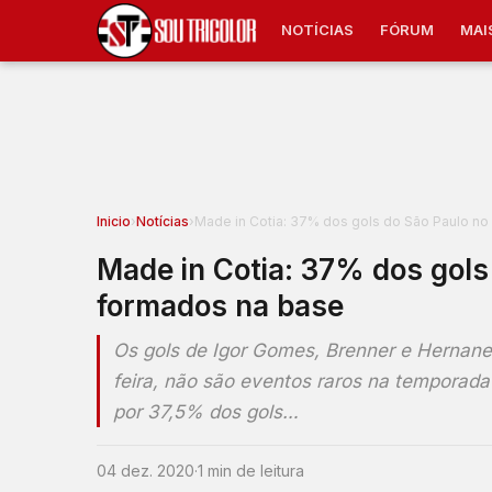
NOTÍCIAS
FÓRUM
MAI
Inicio
›
Notícias
›
Made in Cotia: 37% dos gols do São Paulo n
Made in Cotia: 37% dos gols
formados na base
Os gols de Igor Gomes, Brenner e Hernanes 
feira, não são eventos raros na temporada
por 37,5% dos gols…
04 dez. 2020
·
1 min de leitura