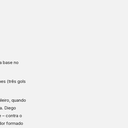
da base no
es (três gols
ileiro, quando
a. Diego
e – contra o
ador formado