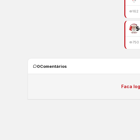
162
750
0
Comentários
Faca log