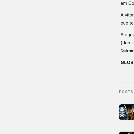
em Cot
A vitó
que te
A equi
(domin
Químic
GLOB
POSTS