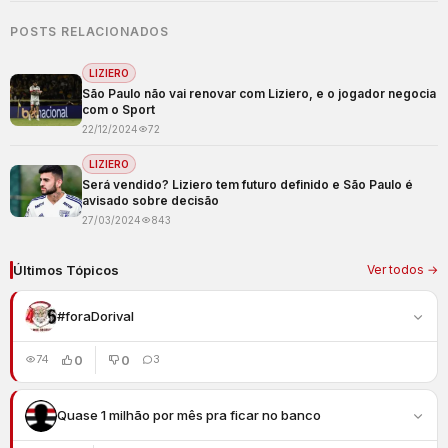
POSTS RELACIONADOS
LIZIERO
São Paulo não vai renovar com Liziero, e o jogador negocia
com o Sport
22/12/2024
72
LIZIERO
Será vendido? Liziero tem futuro definido e São Paulo é
avisado sobre decisão
27/03/2024
843
Últimos Tópicos
Ver todos →
#foraDorival
0
0
74
3
Quase 1 milhão por mês pra ficar no banco