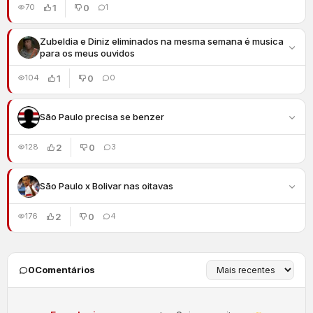
1
0
70
1
Zubeldia e Diniz eliminados na mesma semana é musica
para os meus ouvidos
1
0
104
0
São Paulo precisa se benzer
2
0
128
3
São Paulo x Bolivar nas oitavas
2
0
176
4
0
Comentários