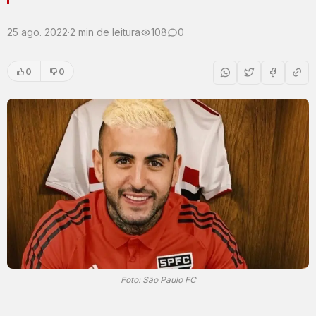
25 ago. 2022
·
2 min de leitura
108
0
0
0
Foto: São Paulo FC