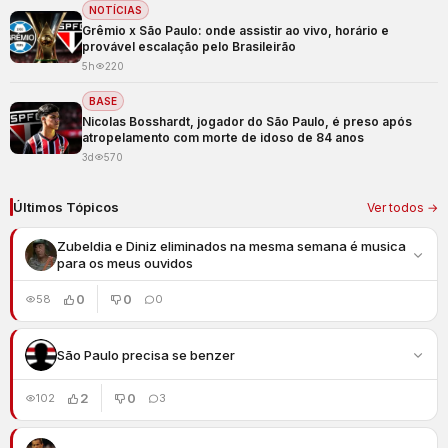
NOTÍCIAS
Grêmio x São Paulo: onde assistir ao vivo, horário e
provável escalação pelo Brasileirão
5h
220
BASE
Nicolas Bosshardt, jogador do São Paulo, é preso após
atropelamento com morte de idoso de 84 anos
3d
570
Últimos Tópicos
Ver todos →
Zubeldia e Diniz eliminados na mesma semana é musica
para os meus ouvidos
0
0
58
0
São Paulo precisa se benzer
2
0
102
3