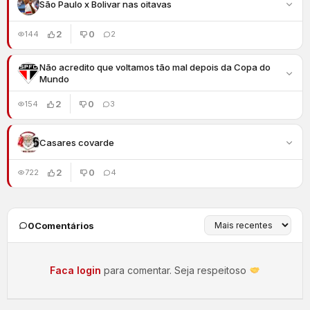
São Paulo x Bolivar nas oitavas
2
0
144
2
Não acredito que voltamos tão mal depois da Copa do
Mundo
2
0
154
3
Casares covarde
2
0
722
4
0
Comentários
Faca login
para comentar. Seja respeitoso