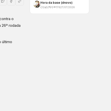
Hora da base (dnovo)
2
2
0
176
27/07/2026
 contra o
la 26ª rodada
 último