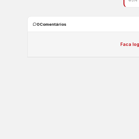
314
0
Comentários
Faca log