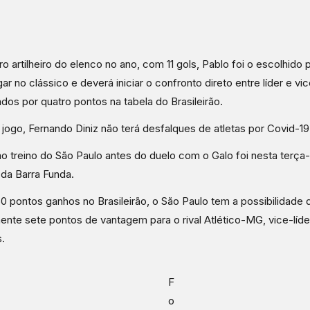
ro artilheiro do elenco no ano, com 11 gols, Pablo foi o escolhido 
gar no clássico e deverá iniciar o confronto direto entre líder e vic
dos por quatro pontos na tabela do Brasileirão.
 jogo, Fernando Diniz não terá desfalques de atletas por Covid-19
mo treino do São Paulo antes do duelo com o Galo foi nesta terça-f
da Barra Funda.
 pontos ganhos no Brasileirão, o São Paulo tem a possibilidade d
nte sete pontos de vantagem para o rival Atlético-MG, vice-líd
.
F
o