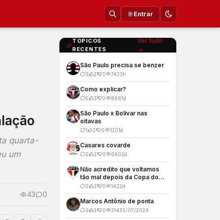
Entrar
Ver tudo
TOPICOS
RECENTES
→
São Paulo precisa se benzer
3
2
0
74
23h
Como explicar?
5
3
0
866
1d
São Paulo x Bolivar nas
alação
oitavas
1
2
0
120
1d
ta quarta-
Casares covarde
reu um
2
2
0
660
2d
Não acredito que voltamos
tão mal depois da Copa do
Mundo
3
2
0
142
2d
43
0
Marcos Antônio de ponta
3
2
0
314
30/07/2026