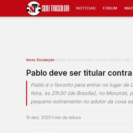
NOTÍCIAS
FÓRUM
MAI
Inicio
›
Escalação
›
Pablo deve ser titular contra o Atlético-MG;
Pablo deve ser titular contr
Pablo é o favorito para entrar no lugar de
feira, às 21h30 (de Brasília), no Morumbi,
pequeno estiramento no adutor da coxa e
15 dez. 2020
·
1 min de leitura