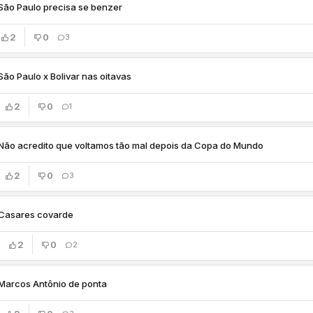
São Paulo precisa se benzer
2
0
3
São Paulo x Bolivar nas oitavas
2
0
1
Não acredito que voltamos tão mal depois da Copa do Mundo
2
0
3
Casares covarde
2
0
2
Marcos Antônio de ponta