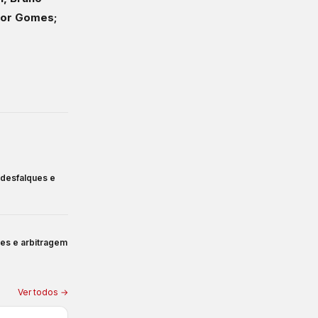
Igor Gomes;
, desfalques e
ues e arbitragem
Ver todos →