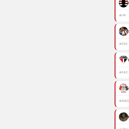
74
120
142
660