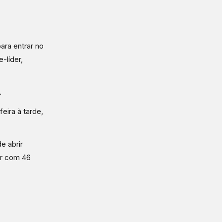
para entrar no
e-líder,
.
eira à tarde,
e abrir
er com 46