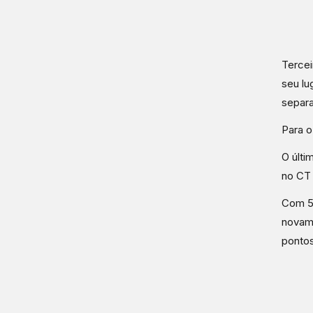
Tercei
seu lu
separa
Para o
O últi
no CT 
Com 50
novame
pontos