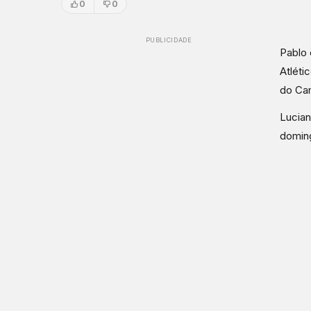
0
0
PUBLICIDADE
Pablo 
Atléti
do Cam
Lucian
doming