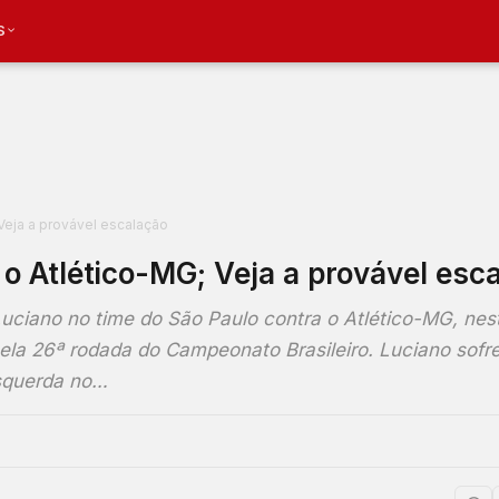
S
 Veja a provável escalação
a o Atlético-MG; Veja a provável esc
 Luciano no time do São Paulo contra o Atlético-MG, nes
 pela 26ª rodada do Campeonato Brasileiro. Luciano sof
squerda no…