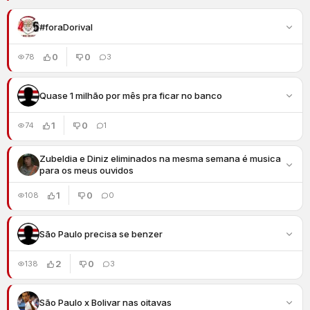
#foraDorival
0
0
78
3
Quase 1 milhão por mês pra ficar no banco
1
0
74
1
Zubeldia e Diniz eliminados na mesma semana é musica
para os meus ouvidos
1
0
108
0
São Paulo precisa se benzer
2
0
138
3
São Paulo x Bolivar nas oitavas