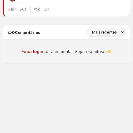
2
0
184
4
0
Comentários
Faca login
para comentar. Seja respeitoso