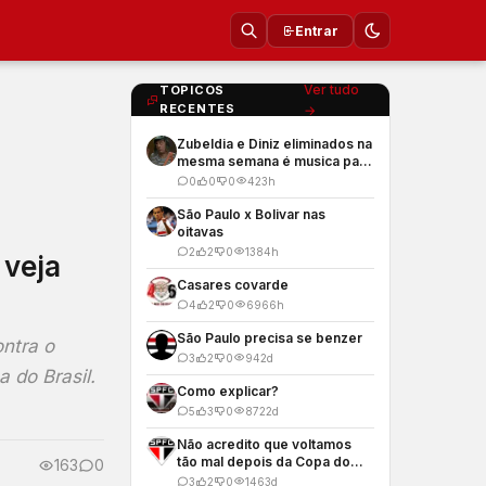
Entrar
Ver tudo
TOPICOS
RECENTES
→
Zubeldia e Diniz eliminados na
mesma semana é musica para
os meus ouvidos
0
0
0
42
3h
São Paulo x Bolivar nas
oitavas
2
2
0
138
4h
 veja
Casares covarde
4
2
0
696
6h
São Paulo precisa se benzer
ntra o
3
2
0
94
2d
a do Brasil.
Como explicar?
5
3
0
872
2d
Não acredito que voltamos
tão mal depois da Copa do
163
0
Mundo
3
2
0
146
3d