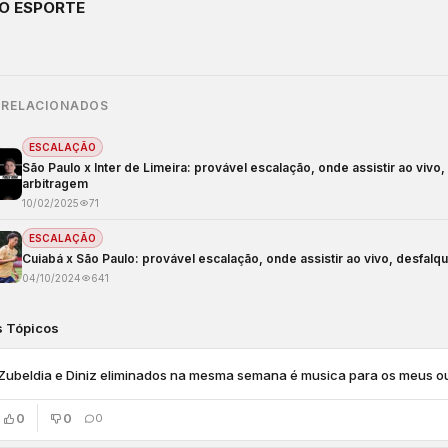
O ESPORTE
 RELACIONADOS
ESCALAÇÃO
São Paulo x Inter de Limeira: provável escalação, onde assistir ao vivo
arbitragem
10/02/2025
71
ESCALAÇÃO
Cuiabá x São Paulo: provável escalação, onde assistir ao vivo, desfalq
04/10/2024
641
s Tópicos
Zubeldia e Diniz eliminados na mesma semana é musica para os meus o
0
0
0