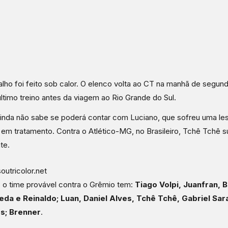
alho foi feito sob calor. O elenco volta ao CT na manhã de segund
ltimo treino antes da viagem ao Rio Grande do Sul.
ainda não sabe se poderá contar com Luciano, que sofreu uma le
em tratamento. Contra o Atlético-MG, no Brasileiro, Tchê Tchê su
te.
soutricolor.net
 o time provável contra o Grêmio tem:
Tiago Volpi, Juanfran, 
eda e Reinaldo; Luan, Daniel Alves, Tchê Tchê, Gabriel Sara
; Brenner
.