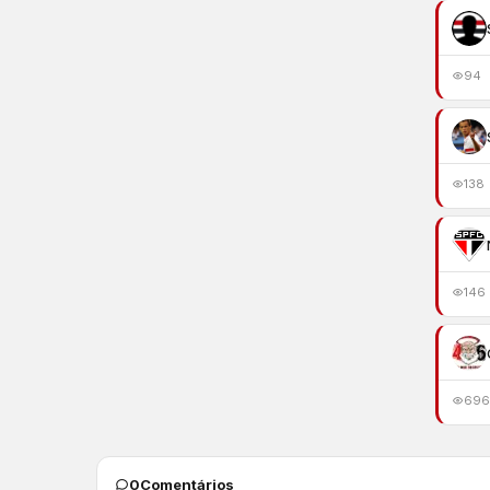
94
138
146
696
0
Comentários