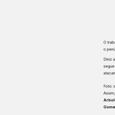
O trab
o penú
Diniz 
segue 
atacan
Foto: 
Assim,
Arbol
Gomes