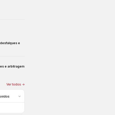
, desfalques e
ues e arbitragem
Ver todos →
uvidos