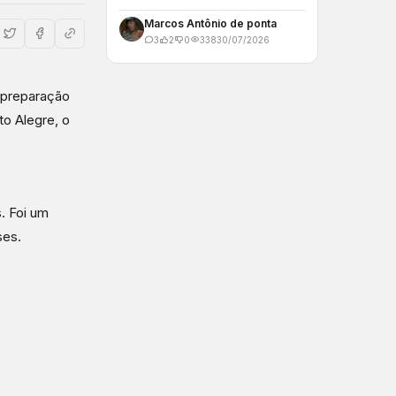
Marcos Antônio de ponta
3
2
0
338
30/07/2026
 preparação
to Alegre, o
. Foi um
ses.