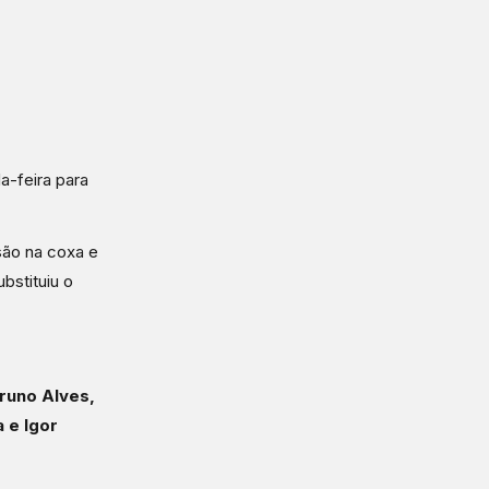
a-feira para
são na coxa e
bstituiu o
Bruno Alves,
 e Igor