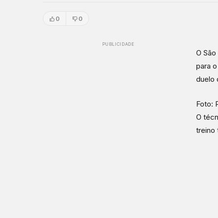
0
0
PUBLICIDADE
O São 
para o
duelo 
Foto: 
O técn
treino