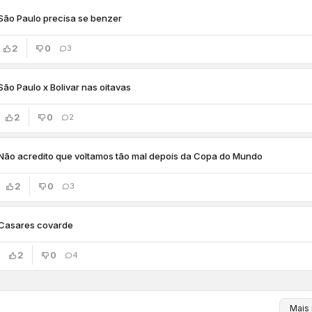
São Paulo precisa se benzer
2
0
3
São Paulo x Bolivar nas oitavas
2
0
2
Não acredito que voltamos tão mal depois da Copa do Mundo
2
0
3
Casares covarde
2
0
4