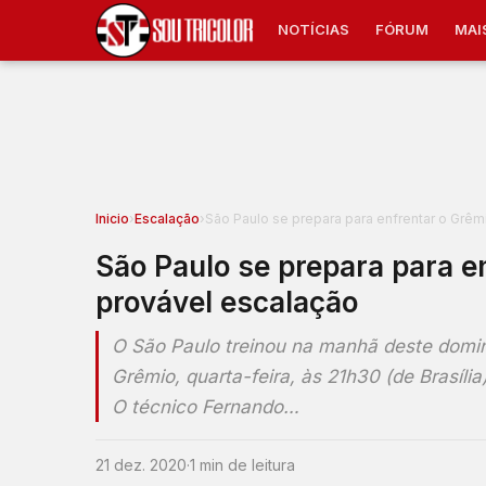
NOTÍCIAS
FÓRUM
MAI
Inicio
›
Escalação
›
São Paulo se prepara para enfrentar o Grêm
São Paulo se prepara para en
provável escalação
O São Paulo treinou na manhã deste domin
Grêmio, quarta-feira, às 21h30 (de Brasília
O técnico Fernando…
21 dez. 2020
·
1 min de leitura