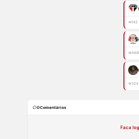
142
668
324
0
Comentários
Faca log