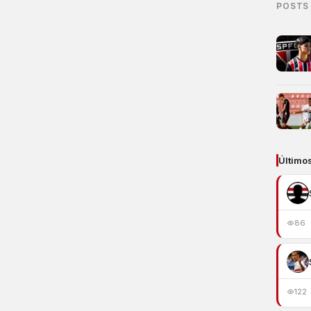
POSTS
Último
86
122