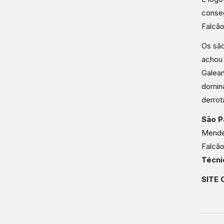
conseg
Falcão
Os são
achou 
Galean
domina
derrot
São P
Mendes
Falcão
Técni
SITE 