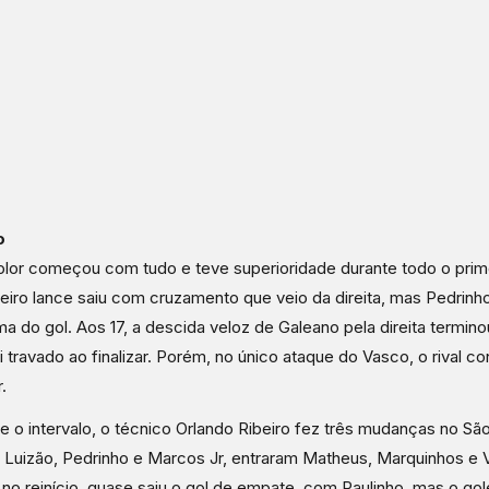
o
olor começou com tudo e teve superioridade durante todo o prim
eiro lance saiu com cruzamento que veio da direita, mas Pedrin
ma do gol. Aos 17, a descida veloz de Galeano pela direita termino
i travado ao finalizar. Porém, no único ataque do Vasco, o rival c
r.
e o intervalo, o técnico Orlando Ribeiro fez três mudanças no São
 Luizão, Pedrinho e Marcos Jr, entraram Matheus, Marquinhos e 
 no reinício, quase saiu o gol de empate, com Paulinho, mas o gol