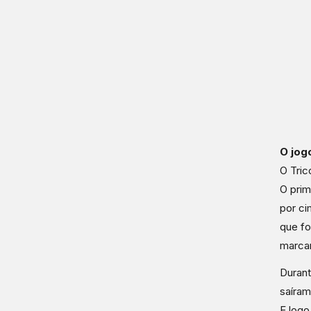
O jog
O Tric
O prim
por ci
que fo
marca
Durant
saíram
E logo