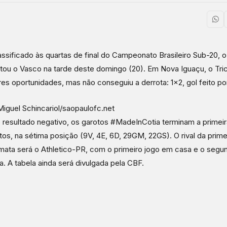
assificado às quartas de final do Campeonato Brasileiro Sub-20, 
tou o Vasco na tarde deste domingo (20). Em Nova Iguaçu, o Tric
es oportunidades, mas não conseguiu a derrota: 1×2, gol feito po
Miguel Schincariol/saopaulofc.net
resultado negativo, os garotos #MadeInCotia terminam a primei
tos, na sétima posição (9V, 4E, 6D, 29GM, 22GS). O rival da prime
ata será o Athletico-PR, com o primeiro jogo em casa e o segu
ba. A tabela ainda será divulgada pela CBF.