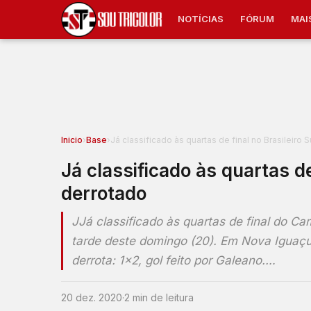
NOTÍCIAS
FÓRUM
MAI
Inicio
›
Base
›
Já classificado às quartas de final no Brasileiro
Já classificado às quartas de
derrotado
JJá classificado às quartas de final do C
tarde deste domingo (20). Em Nova Iguaçu
derrota: 1×2, gol feito por Galeano.…
20 dez. 2020
·
2 min de leitura