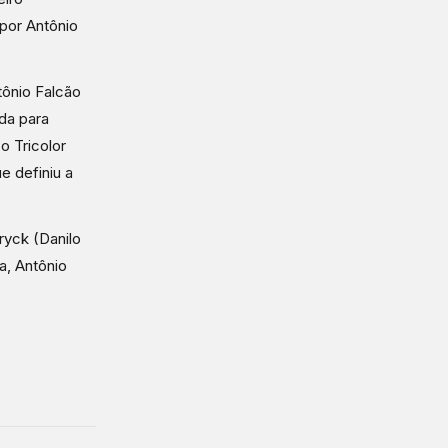
 por Antônio
tônio Falcão
da para
o Tricolor
e definiu a
ryck (Danilo
a, Antônio