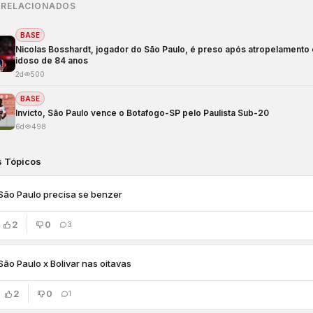
 RELACIONADOS
BASE
Nicolas Bosshardt, jogador do São Paulo, é preso após atropelamento
idoso de 84 anos
2d
500
BASE
Invicto, São Paulo vence o Botafogo-SP pelo Paulista Sub-20
6d
498
s Tópicos
São Paulo precisa se benzer
2
0
3
São Paulo x Bolivar nas oitavas
2
0
1