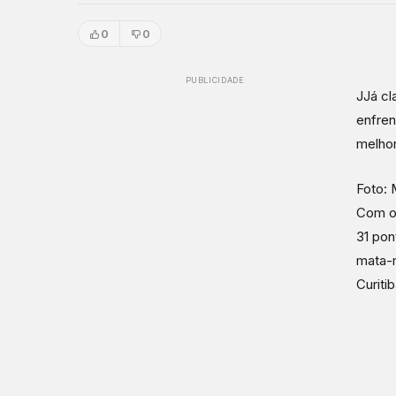
0
0
PUBLICIDADE
JJá cl
enfren
melhor
Foto: 
Com o 
31 pon
mata-m
Curiti