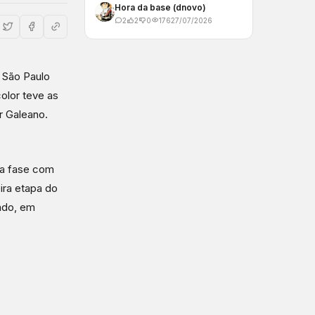
Hora da base (dnovo)
2
2
0
176
27/07/2026
o São Paulo
olor teve as
r Galeano.
ra fase com
ira etapa do
ndo, em