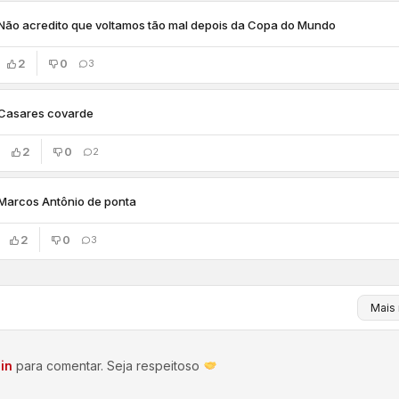
Não acredito que voltamos tão mal depois da Copa do Mundo
2
0
3
Casares covarde
2
0
2
Marcos Antônio de ponta
2
0
3
in
para comentar. Seja respeitoso