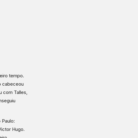
eiro tempo.
ho cabeceou
u com Talles,
onseguiu
 Paulo:
Victor Hugo.
eiro