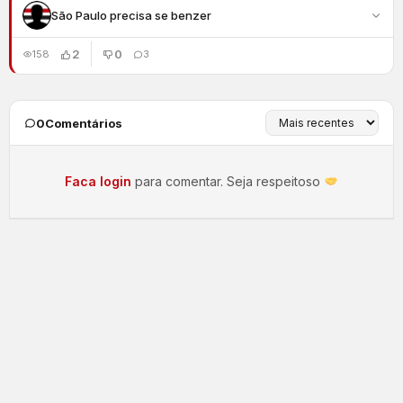
São Paulo precisa se benzer
2
0
158
3
0
Comentários
Faca login
para comentar. Seja respeitoso