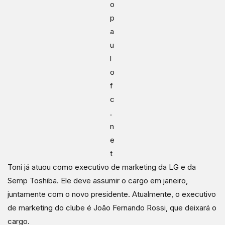
o
p
a
u
l
o
f
c
.
n
e
t
Toni já atuou como executivo de marketing da LG e da
Semp Toshiba. Ele deve assumir o cargo em janeiro,
juntamente com o novo presidente. Atualmente, o executivo
de marketing do clube é João Fernando Rossi, que deixará o
cargo.