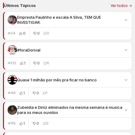
Últimos Tópicos
Ver todos →
Empresta Paulinho e escala A Silva, TEM QUE
INVESTIGAR.
0
0
24
0
#foraDorival
1
0
132
6
Quase 1 milhão por mês pra ficar no banco
1
0
98
1
Zubeldia e Diniz eliminados na mesma semana é musica
para os meus ouvidos
1
0
116
0