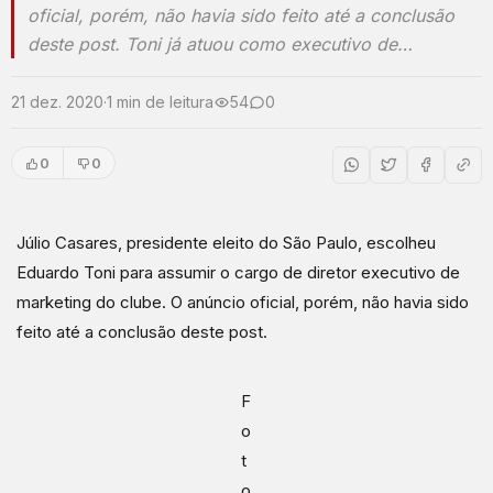
oficial, porém, não havia sido feito até a conclusão
deste post. Toni já atuou como executivo de…
21 dez. 2020
·
1 min de leitura
54
0
0
0
Júlio Casares, presidente eleito do São Paulo, escolheu
Eduardo Toni para assumir o cargo de diretor executivo de
marketing do clube. O anúncio oficial, porém, não havia sido
feito até a conclusão deste post.
F
o
t
o