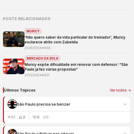
POSTS RELACIONADOS
MURICY
‘Não quero saber da vida particular do treinador’, Muricy
esclarece atrito com Zubeldía
21/05/2024
636
MERCADO DA BOLA
Muricy expõe dificuldade em renovar com defensor: “São
Paulo já fez várias propostas”
21/02/2024
617
Últimos Tópicos
Ver todos →
São Paulo precisa se benzer
2
0
62
3
São Paulo x Bolivar nas oitavas