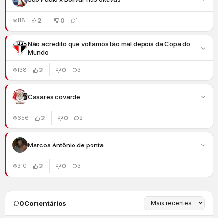
2
0
118
1
Não acredito que voltamos tão mal depois da Copa do
Mundo
2
0
138
3
Casares covarde
2
0
656
2
Marcos Antônio de ponta
2
0
310
3
0
Comentários