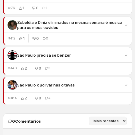
1
0
76
1
Zubeldia e Diniz eliminados na mesma semana é musica
para os meus ouvidos
1
0
112
0
São Paulo precisa se benzer
2
0
140
3
São Paulo x Bolivar nas oitavas
2
0
184
4
0
Comentários