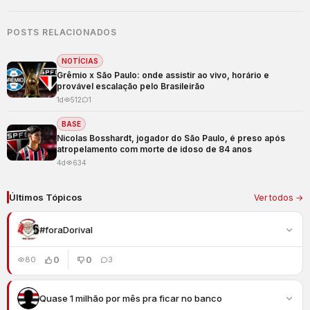
POSTS RELACIONADOS
NOTÍCIAS
Grêmio x São Paulo: onde assistir ao vivo, horário e
provável escalação pelo Brasileirão
1d
512
1
BASE
Nicolas Bosshardt, jogador do São Paulo, é preso após
atropelamento com morte de idoso de 84 anos
4d
634
Últimos Tópicos
Ver todos →
#foraDorival
0
0
80
3
Quase 1 milhão por mês pra ficar no banco