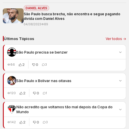
DANIEL ALVES
São Paulo busca brecha, não encontra e segue pagando
dívida com Daniel Alves
04/08/2023
89
Últimos Tópicos
Ver todos →
São Paulo precisa se benzer
2
0
86
3
São Paulo x Bolivar nas oitavas
2
0
120
1
Não acredito que voltamos tão mal depois da Copa do
Mundo
2
0
142
3