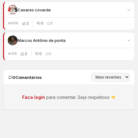
Casares covarde
2
0
668
2
Marcos Antônio de ponta
2
0
316
3
0
Comentários
Faca login
para comentar. Seja respeitoso