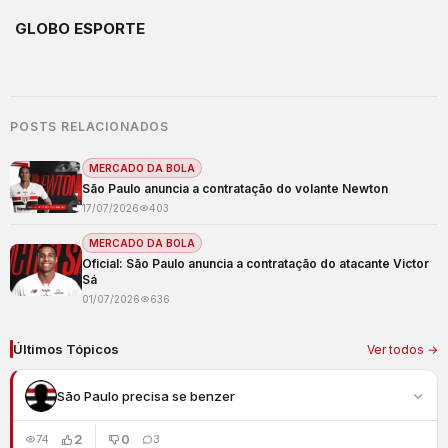
GLOBO ESPORTE
POSTS RELACIONADOS
MERCADO DA BOLA
São Paulo anuncia a contratação do volante Newton
17/07/2026
403
MERCADO DA BOLA
Oficial: São Paulo anuncia a contratação do atacante Victor
Sá
01/07/2026
636
Últimos Tópicos
Ver todos →
São Paulo precisa se benzer
2
0
74
3