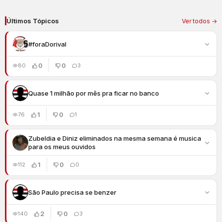
Últimos Tópicos
Ver todos →
#foraDorival
0
0
80
3
Quase 1 milhão por mês pra ficar no banco
1
0
76
1
Zubeldia e Diniz eliminados na mesma semana é musica
para os meus ouvidos
1
0
112
0
São Paulo precisa se benzer
2
0
140
3