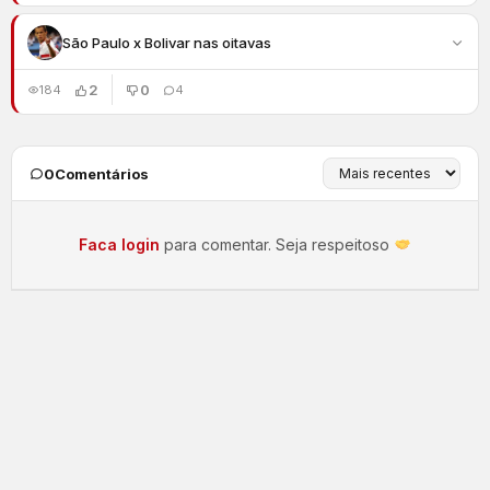
São Paulo x Bolivar nas oitavas
2
0
184
4
0
Comentários
Faca login
para comentar. Seja respeitoso