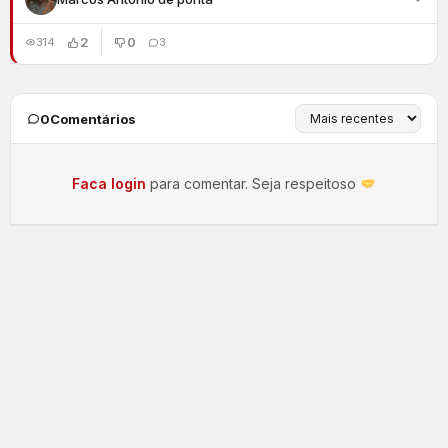
2
0
314
3
0
Comentários
Faca login
para comentar. Seja respeitoso