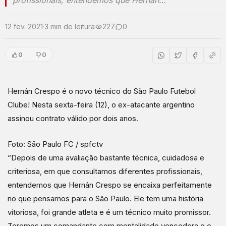
profissionais, entendemos que Hernán…
12 fev. 2021
·
3 min de leitura
227
0
0
0
Hernán Crespo é o novo técnico do São Paulo Futebol
Clube! Nesta sexta-feira (12), o ex-atacante argentino
assinou contrato válido por dois anos.
Foto: São Paulo FC / spfctv
“Depois de uma avaliação bastante técnica, cuidadosa e
criteriosa, em que consultamos diferentes profissionais,
entendemos que Hernán Crespo se encaixa perfeitamente
no que pensamos para o São Paulo. Ele tem uma história
vitoriosa, foi grande atleta e é um técnico muito promissor.
Teremos um comandante com mentalidade vencedora e o