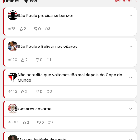
Últimos Tópicos
Ver todos →
São Paulo precisa se benzer
2
0
78
3
São Paulo x Bolivar nas oitavas
2
0
120
1
Não acredito que voltamos tão mal depois da Copa do
Mundo
2
0
142
3
Casares covarde
2
0
668
2
Marcos Antônio de ponta