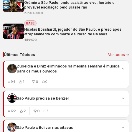
Grêmio x São Paulo: onde assistir ao vivo, horário e
provável escalação pelo Brasileirão
23h
490
1
BASE
Nicolas Bosshardt, jogador do São Paulo, é preso após
atropelamento com morte de idoso de 84 anos
4d
620
Últimos Tópicos
Ver todos →
Zubeldia e Diniz eliminados na mesma semana é musica
para os meus ouvidos
1
0
94
0
São Paulo precisa se benzer
2
0
122
3
São Paulo x Bolivar nas oitavas