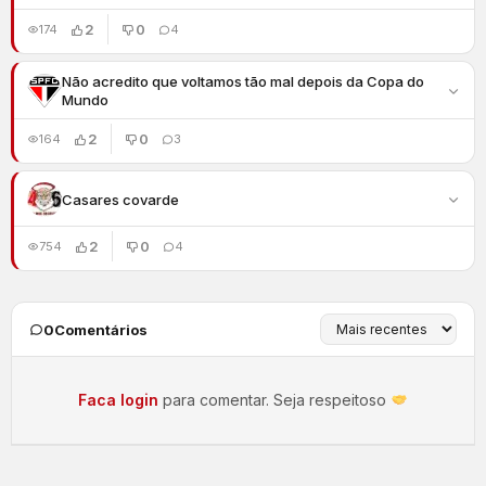
2
0
174
4
Não acredito que voltamos tão mal depois da Copa do
Mundo
2
0
164
3
Casares covarde
2
0
754
4
0
Comentários
Faca login
para comentar. Seja respeitoso