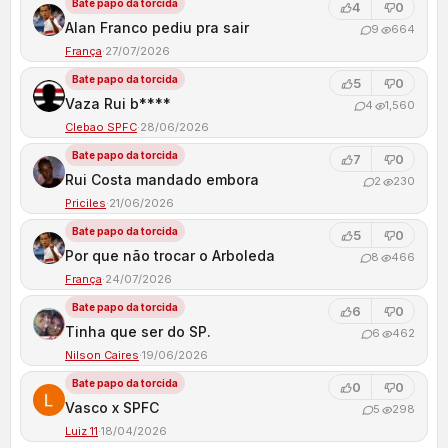
Bate papo da torcida
4
0
Alan Franco pediu pra sair
9
664
França
·
27/07/2026
Bate papo da torcida
5
0
Vaza Rui b****
4
1,560
Clebao SPFC
·
28/06/2026
Bate papo da torcida
7
0
Rui Costa mandado embora
2
230
Priciles
·
21/06/2026
Bate papo da torcida
5
0
Por que não trocar o Arboleda
8
466
França
·
24/07/2026
Bate papo da torcida
6
0
Tinha que ser do SP.
6
462
Nilson Caires
·
19/06/2026
Bate papo da torcida
0
0
Vasco x SPFC
5
298
Luiz 11
·
18/04/2026