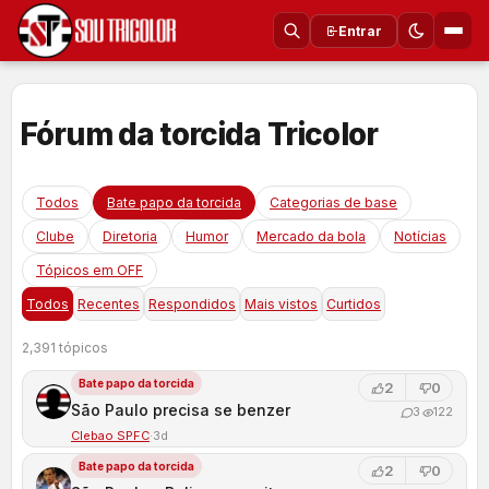
Entrar
Fórum da torcida Tricolor
Todos
Bate papo da torcida
Categorias de base
Clube
Diretoria
Humor
Mercado da bola
Notícias
Tópicos em OFF
Todos
Recentes
Respondidos
Mais vistos
Curtidos
2,391 tópicos
Bate papo da torcida
2
0
São Paulo precisa se benzer
3
122
Clebao SPFC
·
3d
Bate papo da torcida
2
0