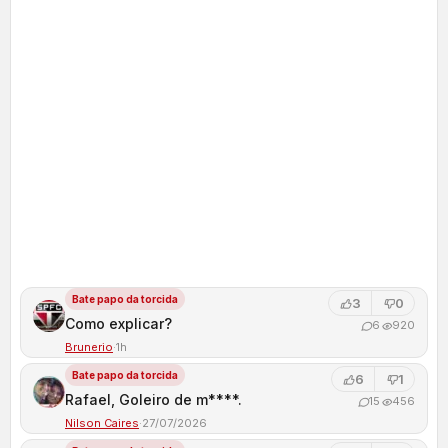
Bate papo da torcida
3
0
Como explicar?
6
920
Brunerio
·
1h
Bate papo da torcida
6
1
Rafael, Goleiro de m****.
15
456
Nilson Caires
·
27/07/2026