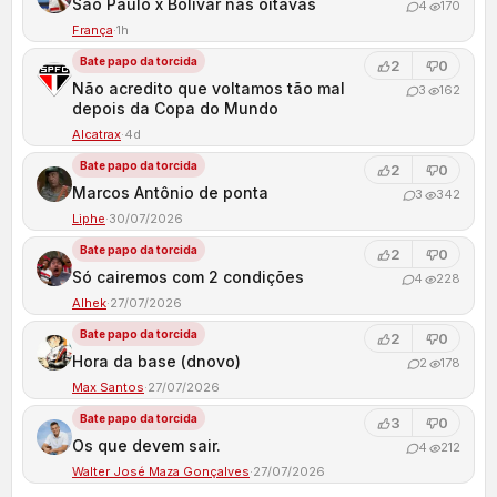
São Paulo x Bolivar nas oitavas
4
170
França
·
1h
Bate papo da torcida
2
0
Não acredito que voltamos tão mal
3
162
depois da Copa do Mundo
Alcatrax
·
4d
Bate papo da torcida
2
0
Marcos Antônio de ponta
3
342
Liphe
·
30/07/2026
Bate papo da torcida
2
0
Só cairemos com 2 condições
4
228
Alhek
·
27/07/2026
Bate papo da torcida
2
0
Hora da base (dnovo)
2
178
Max Santos
·
27/07/2026
Bate papo da torcida
3
0
Os que devem sair.
4
212
Walter José Maza Gonçalves
·
27/07/2026