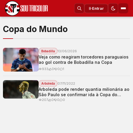
Entrar
Copa do Mundo
13/06/2026
Bobadilla
Veja como reagiram torcedores paraguaios
ao gol contra de Bobadilla na Copa
933
0
0
1
07/11/2022
Arboleda
Arboleda pode render quantia milionária ao
São Paulo se confirmar ida à Copa do
Mundo
207
0
0
0