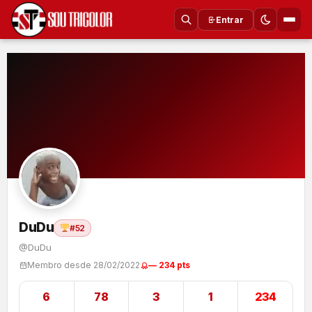
Entrar
DuDu
#52
@DuDu
Membro desde 28/02/2022
— 234 pts
6
78
3
1
234