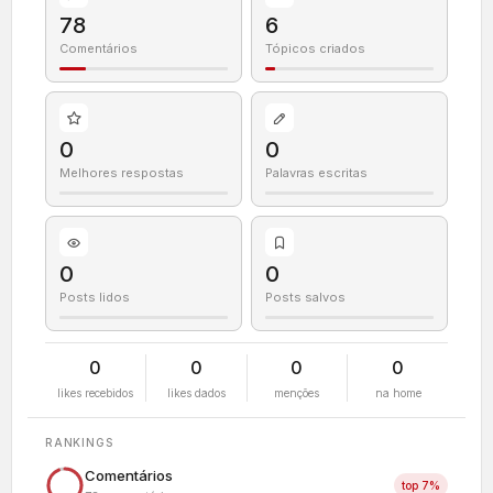
78
6
Comentários
Tópicos criados
0
0
Melhores respostas
Palavras escritas
0
0
Posts lidos
Posts salvos
0
0
0
0
likes recebidos
likes dados
menções
na home
RANKINGS
Comentários
top 7%