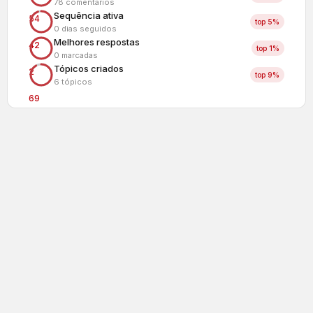
78 comentários
Sequência ativa
54
top 5%
0 dias seguidos
Melhores respostas
42
top 1%
0 marcadas
Tópicos criados
2
top 9%
6 tópicos
69