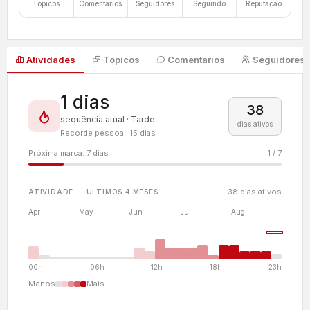
Topicos
Comentarios
Seguidores
Seguindo
Reputacao
Atividades
Topicos
Comentarios
Seguidores
1 dias
38
sequência atual · Tarde
dias ativos
Recorde pessoal: 15 dias
Próxima marca: 7 dias
1 / 7
38 dias ativos
ATIVIDADE — ÚLTIMOS 4 MESES
Apr
May
Jun
Jul
Aug
00h
06h
12h
18h
23h
Menos
Mais