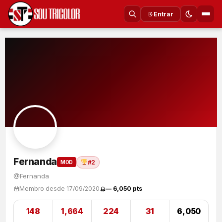
Entrar
Fernanda
#2
MOD
@Fernanda
Membro desde 17/09/2020
— 6,050 pts
148
1,664
224
31
6,050