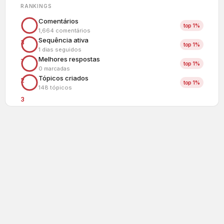
RANKINGS
Comentários
top 1%
1,664 comentários
Sequência ativa
3
top 1%
1 dias seguidos
Melhores respostas
7
top 1%
0 marcadas
Tópicos criados
2
top 1%
148 tópicos
3