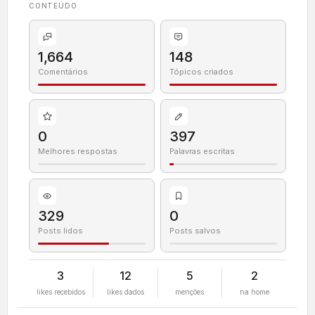
CONTEÚDO
1,664
148
Comentários
Tópicos criados
0
397
Melhores respostas
Palavras escritas
329
0
Posts lidos
Posts salvos
3
12
5
2
likes recebidos
likes dados
menções
na home