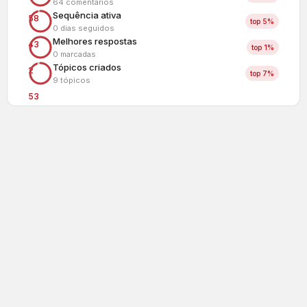
64 comentários
Sequência ativa
58
top 5%
0 dias seguidos
Melhores respostas
43
top 1%
0 marcadas
Tópicos criados
2
top 7%
9 tópicos
53