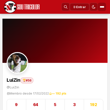
Entrar
LuiZin
#56
@LuiZin
Membro desde 17/02/2022
— 192 pts
9
64
5
3
192