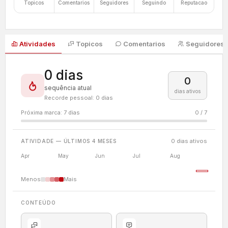
Topicos
Comentarios
Seguidores
Seguindo
Reputacao
Atividades
Topicos
Comentarios
Seguidores
0 dias
0
sequência atual
dias ativos
Recorde pessoal: 0 dias
Próxima marca: 7 dias
0 / 7
0 dias ativos
ATIVIDADE — ÚLTIMOS 4 MESES
Apr
May
Jun
Jul
Aug
Menos
Mais
CONTEÚDO