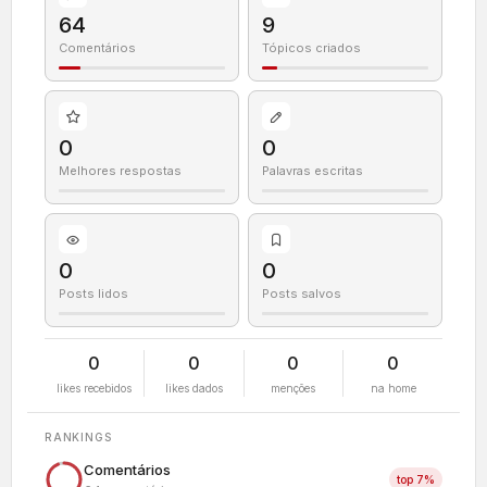
64
9
Comentários
Tópicos criados
0
0
Melhores respostas
Palavras escritas
0
0
Posts lidos
Posts salvos
0
0
0
0
likes recebidos
likes dados
menções
na home
RANKINGS
Comentários
top 7%